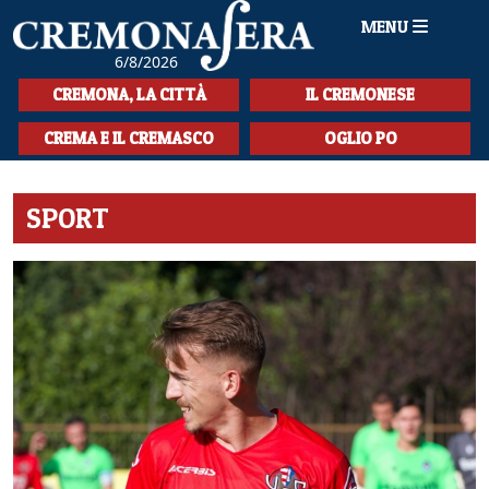
MENU
6/8/2026
HOME
CREMONA, LA CITTÀ
IL CREMONESE
CRONACA
CREMA E IL CREMASCO
OGLIO PO
SPORT
SPORT
LA MUSICA
CULTURA
LA STORIA
SPETTACOLI
L'EDITORIALE
SEZIONI