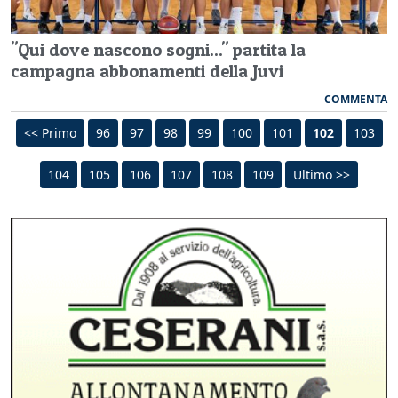
"Qui dove nascono sogni..." partita la
campagna abbonamenti della Juvi
COMMENTA
<< Primo
96
97
98
99
100
101
102
103
104
105
106
107
108
109
Ultimo >>