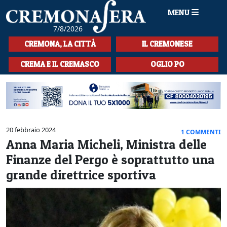
MENU
7/8/2026
HOME
CREMONA, LA CITTÀ
IL CREMONESE
CRONACA
CREMA E IL CREMASCO
OGLIO PO
SPORT
LA MUSICA
CULTURA
20 febbraio 2024
1 COMMENTI
Anna Maria Micheli, Ministra delle
LA STORIA
Finanze del Pergo è soprattutto una
SPETTACOLI
grande direttrice sportiva
L'EDITORIALE
SEZIONI