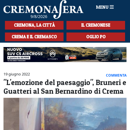
MENU
9/8/2026
HOME
CREMONA, LA CITTÀ
IL CREMONESE
CRONACA
CREMA E IL CREMASCO
OGLIO PO
SPORT
LA MUSICA
CULTURA
19 giugno 2022
COMMENTA
"L'emozione del paesaggio", Bruneri e
LA STORIA
Guatteri al San Bernardino di Crema
SPETTACOLI
L'EDITORIALE
SEZIONI