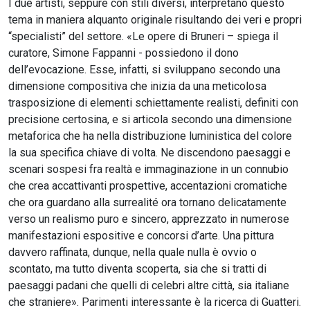
I due artisti, seppure con stili diversi, interpretano questo
tema in maniera alquanto originale risultando dei veri e propri
“specialisti” del settore. «Le opere di Bruneri – spiega il
curatore, Simone Fappanni - possiedono il dono
dell’evocazione. Esse, infatti, si sviluppano secondo una
dimensione compositiva che inizia da una meticolosa
trasposizione di elementi schiettamente realisti, definiti con
precisione certosina, e si articola secondo una dimensione
metaforica che ha nella distribuzione luministica del colore
la sua specifica chiave di volta. Ne discendono paesaggi e
scenari sospesi fra realtà e immaginazione in un connubio
che crea accattivanti prospettive, accentazioni cromatiche
che ora guardano alla surrealité ora tornano delicatamente
verso un realismo puro e sincero, apprezzato in numerose
manifestazioni espositive e concorsi d’arte. Una pittura
davvero raffinata, dunque, nella quale nulla è ovvio o
scontato, ma tutto diventa scoperta, sia che si tratti di
paesaggi padani che quelli di celebri altre città, sia italiane
che straniere». Parimenti interessante è la ricerca di Guatteri.