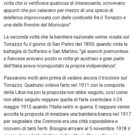
volta che si verificava qualcosa di interessante, scrivevano
appunti che poi calavano per mezzo di una specie di
teleferica improvvisata con delle cordicelle fra il Torrazzo e
una delle finestre del Municipio
".
La seconda volta che la bandiera nazionale venne issata sul
Torrazzo fu il giorno di San Pietro del 1859, quando vinta la
battaglia di Solferino e San Martino, "
gli eserciti piemontese
e francese avevano posto in rotta gli austriaci e gran parte
dell'Italia aveva riconquistato la propria indipendenza".
Passarono molti anni prima di vedere ancora il tricolore sul
Torrazzo. Qualcuno voleva farlo nel 1911 con la conquista
della Libia ma poi la proposta non ebbe seguito, così come
non ebbe seguito neppure quella di farla sventolare il 24
maggio 1915 quando l'Italia netrò in guerra. E neppure venne
accolta la proposta di innalzare una bandiera bianca nel 1917
per segnalare che Cremona era una città ospedaliera e
ricovero di tanti feriti. Bisogna arrivare al 5 novembre 1918 il