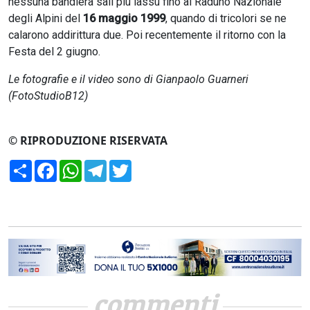
nessuna bandiera salì più lassù fino al Raduno Nazionale
degli Alpini del
16 maggio 1999
, quando di tricolori se ne
calarono addirittura due. Poi recentemente il ritorno con la
Festa del 2 giugno.
Le fotografie e il video sono di Gianpaolo Guarneri
(FotoStudioB12)
© RIPRODUZIONE RISERVATA
Condividi
Facebook
WhatsApp
Telegram
Twitter
commenti