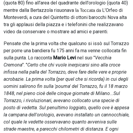
(quota 80) fino all'area del quadrante dell'orologio (quota 40)
mentre dalla Bertazzola risuonava l
L’Orfeo di
a Toccata da
Monteverdi, a cura del Quintetto di ottoni barocchi Nova alta
tra gli applausi della piazza e i telefonini che realizzavano
video da conservare o mostrare ad amici e parenti.
Pensate che la prima volta che qualcuno si issò sul Torrazzo
per porre una bandiera fu 175 anni fa ma venne collocata fin
sulla punta. Lo racconta
Mario Levi
nel suo "
Vecchia
Cremona
". "
Certo che chi vuole inerpicarsi sino alla croce
infissa nella palla del Torrazzo, deve fare delle vere e proprie
acrobazie. La prima volta (per quel che si ricorda) in cui degli
uomini salirono fin sulla 'pouma' del Torrazzo, fu il 18 marzo
1848, nel pieno cioè delle cinque giornate di Milano...Sul
Torrazzo, i rivoluzionari, avevano collocato una specie di
posto di vedetta. Sul penultimo loggiato, quello ove è appesa
la campana dell'orologio, avevano installato un cannocchiale,
col quale le vedette osservavano quanto avveniva sulle
strade maestre, a parecchi chilometri di distanza. E ogni