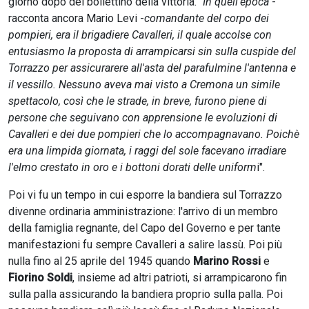
giorno dopo del bollettino della vittoria. "
In quell'epoca
-
racconta ancora Mario Levi -
comandante del corpo dei
pompieri, era il brigadiere Cavalleri, il quale accolse con
entusiasmo la proposta di arrampicarsi sin sulla cuspide del
Torrazzo per assicurarere all'asta del parafulmine l'antenna e
il vessillo. Nessuno aveva mai visto a Cremona un simile
spettacolo, così che le strade, in breve, furono piene di
persone che seguivano con apprensione le evoluzioni di
Cavalleri e dei due pompieri che lo accompagnavano. Poichè
era una limpida giornata, i raggi del sole facevano irradiare
l'elmo crestato in oro e i bottoni dorati delle uniform
i".
Poi vi fu un tempo in cui esporre la bandiera sul Torrazzo
divenne ordinaria amministrazione: l'arrivo di un membro
della famiglia regnante, del Capo del Governo e per tante
manifestazioni fu sempre Cavalleri a salire lassù. Poi più
nulla fino al 25 aprile del 1945 quando
Marino Rossi
e
Fiorino Soldi
, insieme ad altri patrioti, si arrampicarono fin
sulla palla assicurando la bandiera proprio sulla palla. Poi