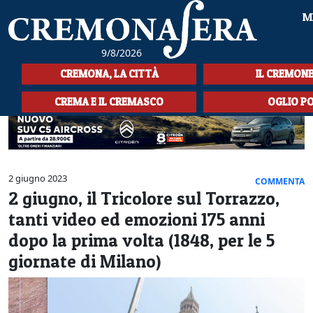
M
9/8/2026
HOME
CREMONA, LA CITTÀ
IL CREMON
CRONACA
CREMA E IL CREMASCO
OGLIO P
SPORT
LA MUSICA
2 giugno 2023
COMMENTA
CULTURA
2 giugno, il Tricolore sul Torrazzo,
tanti video ed emozioni 175 anni
LA STORIA
dopo la prima volta (1848, per le 5
SPETTACOLI
giornate di Milano)
L'EDITORIALE
SEZIONI