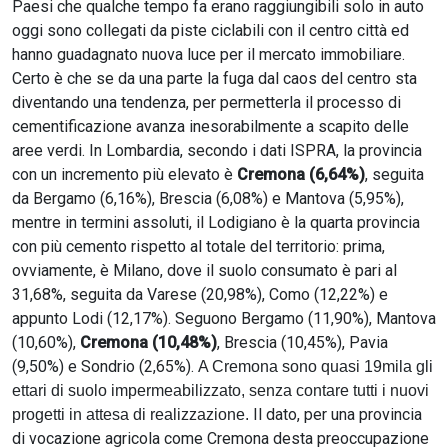
Paesi che qualche tempo fa erano raggiungibili solo in auto
oggi sono collegati da piste ciclabili con il centro città ed
hanno guadagnato nuova luce per il mercato immobiliare.
Certo è che se da una parte la fuga dal caos del centro sta
diventando una tendenza, per permetterla il processo di
cementificazione avanza inesorabilmente a scapito delle
aree verdi. In Lombardia, secondo i dati ISPRA, la provincia
con un incremento più elevato è
Cremona (6,64%)
, seguita
da Bergamo (6,16%), Brescia (6,08%) e Mantova (5,95%),
mentre in termini assoluti, il Lodigiano è la quarta provincia
con più cemento rispetto al totale del territorio: prima,
ovviamente, è Milano, dove il suolo consumato è pari al
31,68%, seguita da Varese (20,98%), Como (12,22%) e
appunto Lodi (12,17%). Seguono Bergamo (11,90%), Mantova
(10,60%),
Cremona (10,48%)
, Brescia (10,45%), Pavia
(9,50%) e Sondrio (2,65%).
A Cremona sono quasi 19mila gli
ettari di suolo impermeabilizzato, senza contare tutti i nuovi
Il dato, per una provincia
progetti in attesa di realizzazione.
di vocazione agricola come Cremona desta preoccupazione