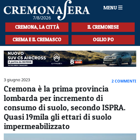
MENU
7/8/2026
HOME
CREMONA, LA CITTÀ
IL CREMONESE
CRONACA
CREMA E IL CREMASCO
OGLIO PO
SPORT
LA MUSICA
CULTURA
3 giugno 2023
2 COMMENTI
Cremona è la prima provincia
LA STORIA
lombarda per incremento di
SPETTACOLI
consumo di suolo, secondo ISPRA.
Quasi 19mila gli ettari di suolo
L'EDITORIALE
impermeabilizzato
SEZIONI