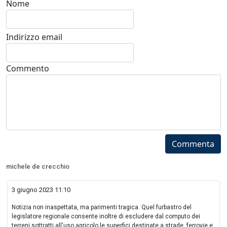
Nome
Indirizzo email
Commento
Commenta
michele de crecchio
3 giugno 2023 11:10
Notizia non inaspettata, ma parimenti tragica. Quel furbastro del
legislatore regionale consente inoltre di escludere dal computo dei
terreni sottratti all'uso agricolo le superfici destinate a strade, ferrovie e