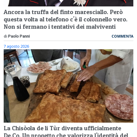
Ancora la truffa del finto maresciallo. Però
questa volta al telefono c'è il colonnello vero.
Non si fermano i tentativi dei malviventi
COMMENTA
di
Paolo Panni
7 agosto 2026
La Chisòola de li Tùr diventa ufficialmente
De.Co. Un progetto che valorizza l'identità del