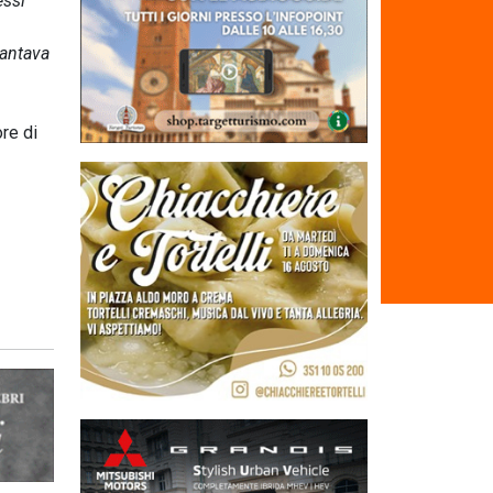
essi
cantava
re di