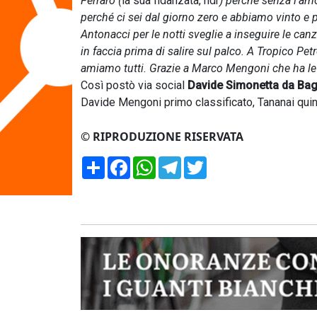
Ferraro (
la sua fidanzata, ndr
) perché senza l’am
perché ci sei dal giorno zero e abbiamo vinto e pe
Antonacci per le notti sveglie a inseguire le c
in faccia prima di salire sul palco. A Tropico Petr
amiamo tutti. Grazie a Marco Mengoni che ha le sp
Così postò via social
Davide Simonetta da Ba
Davide Mengoni primo classificato, Tananai qui
© RIPRODUZIONE RISERVATA
Condividi
Facebook
WhatsApp
Telegram
Twitter