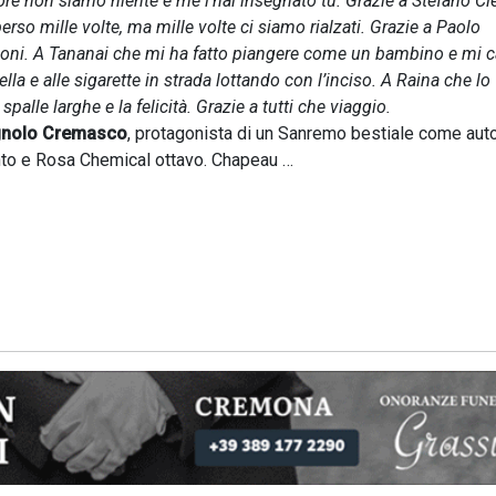
ore non siamo niente e me l’hai insegnato tu. Grazie a Stefano Cl
rso mille volte, ma mille volte ci siamo rialzati. Grazie a Paolo
anzoni. A Tananai che mi ha fatto piangere come un bambino e mi 
ella e alle sigarette in strada lottando con l’inciso. A Raina che lo
alle larghe e la felicità. Grazie a tutti che viaggio.
gnolo Cremasco
, protagonista di un Sanremo bestiale come auto
nto e Rosa Chemical ottavo. Chapeau …