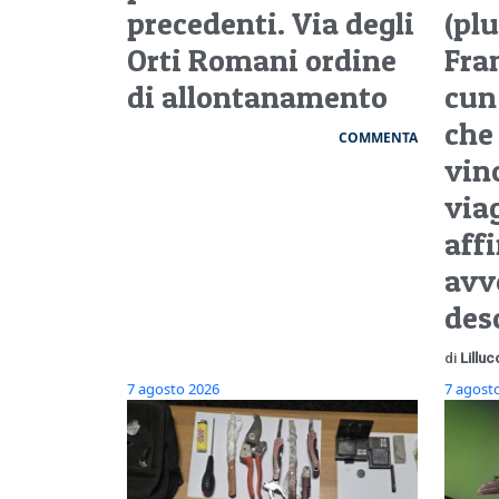
precedenti. Via degli
(plu
Orti Romani ordine
Fra
di allontanamento
cun
che
COMMENTA
vin
via
aff
avv
des
di
Lilluc
7 agosto 2026
7 agost