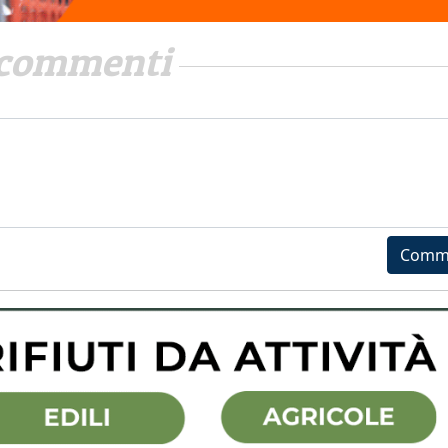
commenti
Comm