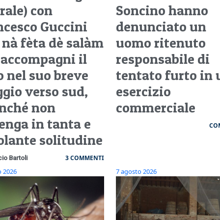
rale) con
Soncino hanno
ncesco Guccini
denunciato un
 nà fèta dè salàm
uomo ritenuto
 accompagni il
responsabile di
o nel suo breve
tentato furto in
ggio verso sud,
esercizio
inché non
commerciale
enga in tanta e
CO
olante solitudine
3 COMMENTI
cio Bartoli
o 2026
7 agosto 2026