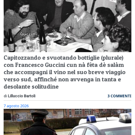
Capitozzando e svuotando bottiglie (plurale)
con Francesco Guccini cun nà fèta dè salàm
che accompagni il vino nel suo breve viaggio
verso sud, affinché non avvenga in tanta e
desolante solitudine
3 COMMENTI
di
Lilluccio Bartoli
7 agosto 2026