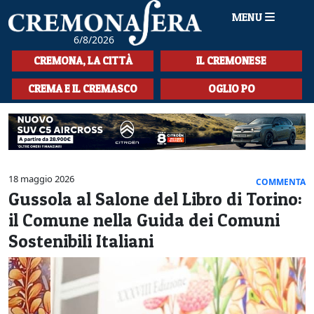
MENU
6/8/2026
HOME
CREMONA, LA CITTÀ
IL CREMONESE
CRONACA
CREMA E IL CREMASCO
OGLIO PO
SPORT
LA MUSICA
CULTURA
18 maggio 2026
COMMENTA
Gussola al Salone del Libro di Torino:
LA STORIA
il Comune nella Guida dei Comuni
SPETTACOLI
Sostenibili Italiani
L'EDITORIALE
SEZIONI