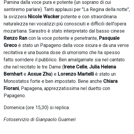
Pamina dalla voce pura e potente (un soprano di cui
sentiremo parlare). Tanti applausi per "La Regina della notte",
la svizzera
Nicole Wacker
potente e con straordinaria
naturalezza nei vocalizzi più conosciuti e difficili dell'opera
mozartiana. Sarastro è stato interpretato dal basso cinese
Renzo Ran
con la voce potente e penetrante,
Pasquale
Greco
è stato un Papageno dalla voce sicura e da una verve
recitativa e una buona dose di umorismo che ha spesso
fatto sorridere il pubblico. Ben amalgamate sia nel cantato
che nel recitato le tre Dame (
Irene Celle
,
Julia Helena
Bernhart
e
Aoxue Zhu
) e
Lorenzo Martelli
è stato un
Monostatos forte e ben impostato. Bene anche
Chiara
Fiorani
, Papagena, apprezzatissima nel duetto con
Papageno.
Domenica (ore 15,30) si replica.
Fotoservizio di Gianpaolo Guarneri