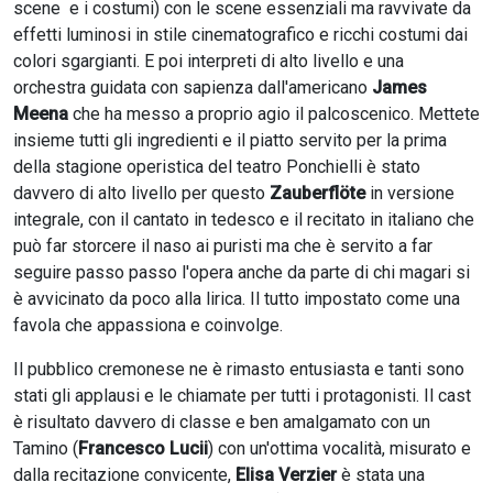
scene e i costumi) con le scene essenziali ma ravvivate da
effetti luminosi in stile cinematografico e ricchi costumi dai
colori sgargianti. E poi interpreti di alto livello e una
orchestra guidata con sapienza dall'americano
James
Meena
che ha messo a proprio agio il palcoscenico. Mettete
insieme tutti gli ingredienti e il piatto servito per la prima
della stagione operistica del teatro Ponchielli è stato
davvero di alto livello per questo
Zauberflöte
in versione
integrale, con il cantato in tedesco e il recitato in italiano che
può far storcere il naso ai puristi ma che è servito a far
seguire passo passo l'opera anche da parte di chi magari si
è avvicinato da poco alla lirica. Il tutto impostato come una
favola che appassiona e coinvolge.
Il pubblico cremonese ne è rimasto entusiasta e tanti sono
stati gli applausi e le chiamate per tutti i protagonisti. Il cast
è risultato davvero di classe e ben amalgamato con un
Tamino (
Francesco Lucii
) con un'ottima vocalità, misurato e
dalla recitazione convicente,
Elisa Verzier
è stata una