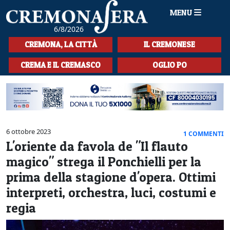
MENU
6/8/2026
HOME
CREMONA, LA CITTÀ
IL CREMONESE
CRONACA
CREMA E IL CREMASCO
OGLIO PO
SPORT
LA MUSICA
CULTURA
6 ottobre 2023
1 COMMENTI
L'oriente da favola de "Il flauto
LA STORIA
magico" strega il Ponchielli per la
SPETTACOLI
prima della stagione d'opera. Ottimi
interpreti, orchestra, luci, costumi e
L'EDITORIALE
regia
SEZIONI