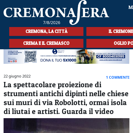
M
7/8/2026
HOME
CREMONA, LA CITTÀ
IL CREMON
CRONACA
CREMA E IL CREMASCO
OGLIO P
SPORT
LA MUSICA
22 giugno 2022
1 COMMENTI
CULTURA
La spettacolare proiezione di
strumenti antichi dipinti nelle chiese
LA STORIA
sui muri di via Robolotti, ormai isola
SPETTACOLI
di liutai e artisti. Guarda il video
L'EDITORIALE
SEZIONI