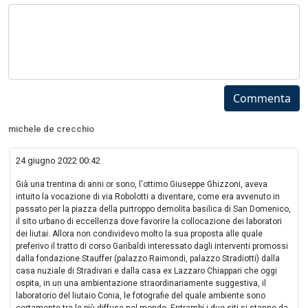
Commenta
michele de crecchio
24 giugno 2022 00:42
Già una trentina di anni or sono, l'ottimo Giuseppe Ghizzoni, aveva
intuito la vocazione di via Robolotti a diventare, come era avvenuto in
passato per la piazza della purtroppo demolita basilica di San Domenico,
il sito urbano di eccellenza dove favorire la collocazione dei laboratori
dei liutai. Allora non condividevo molto la sua proposta alle quale
preferivo il tratto di corso Garibaldi interessato dagli interventi promossi
dalla fondazione Stauffer (palazzo Raimondi, palazzo Stradiotti) dalla
casa nuziale di Stradivari e dalla casa ex Lazzaro Chiappari che oggi
ospita, in un una ambientazione straordinariamente suggestiva, il
laboratorio del liutaio Conia, le fotografie del quale ambiente sono
certamente tra le più diffuse nel mondo. Entrambi i due siti si stanno da