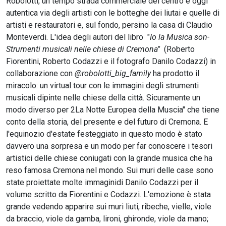
Robolotti, un tempo strada commerciale del centro e oggi
autentica via degli artisti con le botteghe dei liutai e quelle di
artisti e restauratori e, sul fondo, persino la casa di Claudio
Monteverdi. L'idea degli autori del libro "
Io la Musica son-
Strumenti musicali nelle chiese di Cremona"
(Roberto
Fiorentini, Roberto Codazzi e il fotografo Danilo Codazzi) in
collaborazione con
@robolotti_big_family
ha prodotto il
miracolo: un
virtual tour con le immagini degli strumenti
musicali dipinte nelle chiese della città. Sicuramente un
modo diverso per 2La Notte Europea della Muscia" che tiene
conto della storia, del presente e del futuro di Cremona. E
l'equinozio d'estate festeggiato in questo modo è stato
davvero una sorpresa e un modo per far conoscere i tesori
artistici delle chiese coniugati con la grande musica che ha
reso famosa Cremona nel mondo. Sui muri delle case sono
state proiettate molte immaginidi Danilo Codazzi per il
volume scritto da Fiorentini e Codazzi. L'emozione è stata
grande vedendo apparire sui muri liuti, ribeche, vielle, viole
da braccio, viole da gamba, lironi, ghironde, viole da mano;