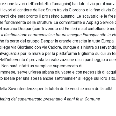
ezione lavori dell'architetto Tamagnini) ha dato il via per il nuov
 lavori al cantiere dell'ex Snum tra via Giordano e la fine di via 
etri che sarà pronto il prossimo autunno. Le scavatrici e le fre
 le fondamenta della struttura. La committente è Aspiag Service 
 marchio Despar (con Triveneto ed Emilia) e sul cartellone è ind
a destinazione commerciale a futura insegna Eurospar sito in vi
che fa parte del gruppo Despar in grande crescita in tutta Europa,
collega via Giordano con via Cadore, dunque a sinistra osservando
alvaguardia per le mura e per la piattaforma Biglieme su cui un 
 Nell'intervento è prevista la realizzazione di un parcheggio a ser
. Non sarà infatti un semplice supermercato di
remonese, serve un'area urbana più vasta e con necessità di acqu
to ideale per una spesa anche settimanale" si legge sul loro sito.
ella Sovrintendenza per la tutela delle vecchie mura della città.
 rendering del supermercato presentato 4 anni fa in Comune