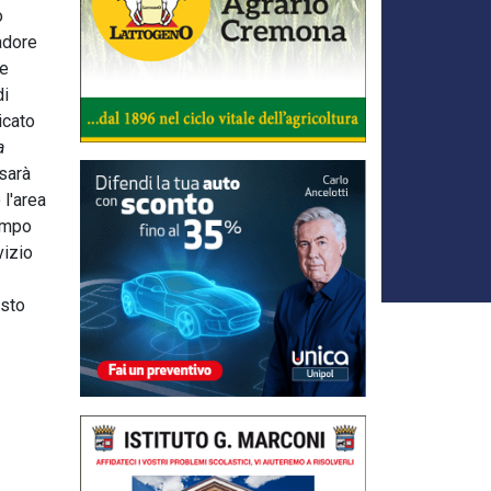
o
Cadore
se
di
icato
a
 sarà
 l'area
tempo
vizio
isto