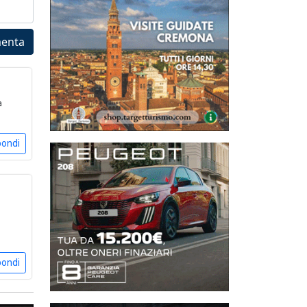
enta
a
pondi
pondi