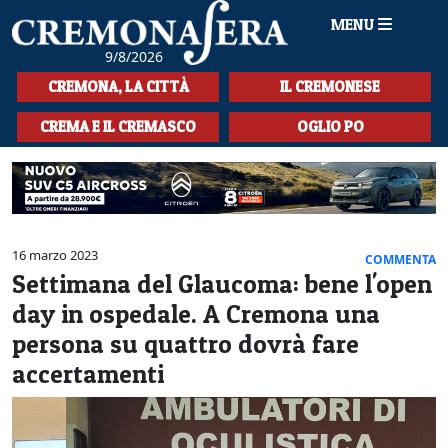
MENU
9/8/2026
HOME
CREMONA, LA CITTÀ
IL CREMONESE
CRONACA
CREMA E IL CREMASCO
OGLIO PO
SPORT
LA MUSICA
CULTURA
16 marzo 2023
COMMENTA
Settimana del Glaucoma: bene l'open
LA STORIA
day in ospedale. A Cremona una
SPETTACOLI
persona su quattro dovrà fare
accertamenti
L'EDITORIALE
SEZIONI