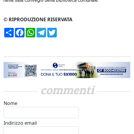
nella sala convegni della biblioteca comunale.
© RIPRODUZIONE RISERVATA
Condividi
Facebook
WhatsApp
Telegram
Twitter
commenti
Nome
Indirizzo email