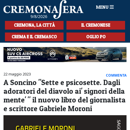
MENU
9/8/2026
HOME
CREMONA, LA CITTÀ
IL CREMONESE
CRONACA
CREMA E IL CREMASCO
OGLIO PO
SPORT
LA MUSICA
CULTURA
22 maggio 2023
COMMENTA
A Soncino "Sette e psicosette. Dagli
LA STORIA
adoratori del diavolo ai' signori della
SPETTACOLI
mente' " il nuovo libro del giornalista
e scrittore Gabriele Moroni
L'EDITORIALE
SEZIONI