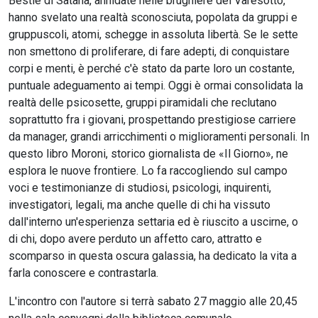
Bestie di Satana, annidate nelle brughiere del Varesotto,
hanno svelato una realtà sconosciuta, popolata da gruppi e
gruppuscoli, atomi, schegge in assoluta libertà. Se le sette
non smettono di proliferare, di fare adepti, di conquistare
corpi e menti, è perché c'è stato da parte loro un costante,
puntuale adeguamento ai tempi. Oggi è ormai consolidata la
realtà delle psicosette, gruppi piramidali che reclutano
soprattutto fra i giovani, prospettando prestigiose carriere
da manager, grandi arricchimenti o miglioramenti personali. In
questo libro Moroni, storico giornalista de «Il Giorno», ne
esplora le nuove frontiere. Lo fa raccogliendo sul campo
voci e testimonianze di studiosi, psicologi, inquirenti,
investigatori, legali, ma anche quelle di chi ha vissuto
dall'interno un'esperienza settaria ed è riuscito a uscirne, o
di chi, dopo avere perduto un affetto caro, attratto e
scomparso in questa oscura galassia, ha dedicato la vita a
farla conoscere e contrastarla.
L'incontro con l'autore si terrà sabato 27 maggio alle 20,45