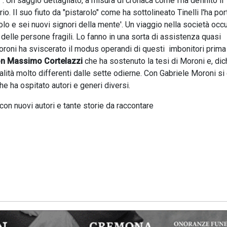
"
. Un saggio dettagliato, a misura di cronaca come l'ha definito il
rio. Il suo fiuto da "pistarolo" come ha sottolineato Tinelli l'ha por
volo e sei nuovi signori della mente'. Un viaggio nella società occ
delle persone fragili. Lo fanno in una sorta di assistenza quasi
 Moroni ha sviscerato il modus operandi di questi imbonitori prima
n Massimo Cortelazzi
che ha sostenuto la tesi di Moroni e, dic
ità molto differenti dalle sette odierne. Con Gabriele Moroni si
e ha ospitato autori e generi diversi.
on nuovi autori e tante storie da raccontare