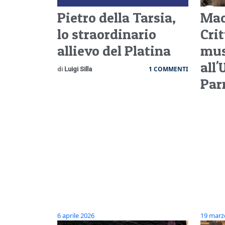
Pietro della Tarsia,
Mac
lo straordinario
Cri
allievo del Platina
mus
all'
1 COMMENTI
di
Luigi Silla
Pa
6 aprile 2026
19 marz