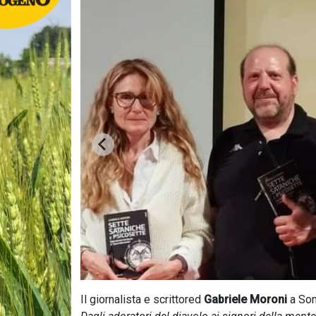
Il giornalista e scrittored
Gabriele Moroni
a Son