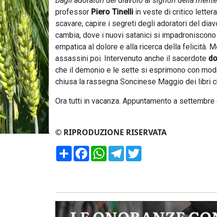
Dagli adoratori del diavolo ai signori della mente
professor
Piero Tinelli
in veste di critico lettera
scavare, capire i segreti degli adoratori del dia
cambia, dove i nuovi satanici si impadroniscono 
empatica al dolore e alla ricerca della felicità.
assassini poi. Intervenuto anche il sacerdote
do
che il demonio e le sette si esprimono con modal
chiusa la rassegna Soncinese Maggio dei libri ch
Ora tutti in vacanza. Appuntamento a settembre c
© RIPRODUZIONE RISERVATA
Condividi
Facebook
WhatsApp
Telegram
Twitter