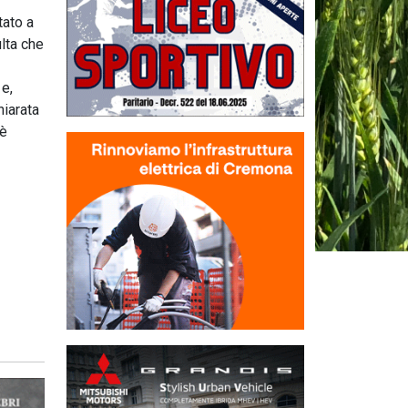
tato a
ulta che
 e,
hiarata
 è