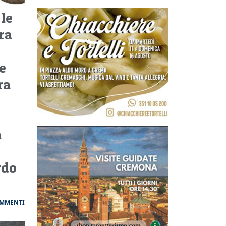
 le
ra
e
ra
n
rdo
OMMENTI