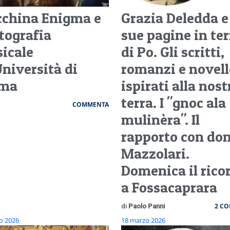
china Enigma e
Grazia Deledda e
ttografia
sue pagine in ter
icale
di Po. Gli scritti,
Università di
romanzi e novell
rma
ispirati alla nost
terra. I "gnoc ala
COMMENTA
mulinèra". Il
rapporto con do
Mazzolari.
Domenica il rico
a Fossacaprara
2 C
di
Paolo Panni
o 2026
18 marzo 2026