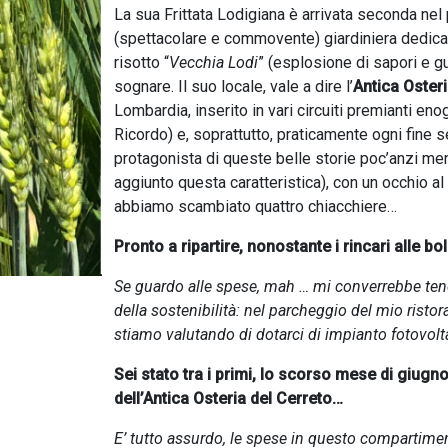
La sua Frittata Lodigiana è arrivata seconda nel
(spettacolare e commovente) giardiniera dedicat
risotto “
Vecchia Lodi
” (esplosione di sapori e gu
sognare. Il suo locale, vale a dire l’
Antica Osteri
Lombardia, inserito in vari circuiti premianti e
Ricordo) e, soprattutto, praticamente ogni fine se
protagonista di queste belle storie poc’anzi m
aggiunto questa caratteristica), con un occhio al 
abbiamo scambiato quattro chiacchiere…
Pronto a ripartire, nonostante i rincari alle bol
Se guardo alle spese, mah … mi converrebbe tene
della sostenibilità: nel parcheggio del mio ristora
stiamo valutando di dotarci di impianto fotovolt
Sei stato tra i primi, lo scorso mese di giugno
dell’Antica Osteria del Cerreto…
E’ tutto assurdo, le spese in questo compartime