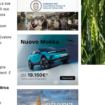
 La sua
Il suo
cora
Buon
(valore
i
egna
ienti. E
ttrica
e