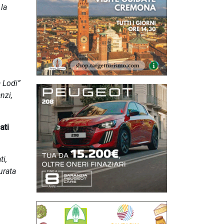
 la
 Lodi”
nzi,
ati
ti,
urata