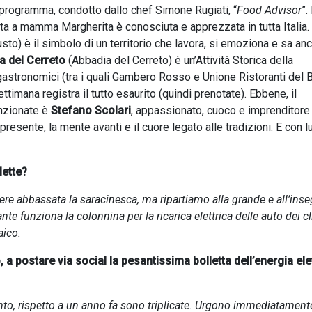
 programma, condotto dallo chef Simone Rugiati, “
Food Advisor
”.
a a mamma Margherita è conosciuta e apprezzata in tutta Italia. 
sto) è il simbolo di un territorio che lavora, si emoziona e sa an
a del Cerreto
(Abbadia del Cerreto) è un’Attività Storica della
nogastronomici (tra i quali Gambero Rosso e Unione Ristoranti del 
ttimana registra il tutto esaurito (quindi prenotate). Ebbene, il
enzionate è
Stefano Scolari
, appassionato, cuoco e imprenditore 
presente, la mente avanti e il cuore legato alle tradizioni. E con lu
lette?
re abbassata la saracinesca, ma ripartiamo alla grande e all’ins
nte funziona la colonnina per la ricarica elettrica delle auto dei cl
aico.
, a postare via social la pesantissima bolletta dell’energia ele
nto, rispetto a un anno fa sono triplicate. Urgono immediatament