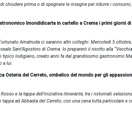
o di chiudere prima o di spegnere le insegne per ridurre i consumi,
astronomico Imondidicarta in cartello a Crema i primi giorni di
Fortunato Amatruda ci saranno altri colleghi. Mercoledì 5 ottobre,
eale Sant’Agostino di Crema. Io preparerò il risotto alla “Vecchia
asto tipico lodigiano, creato anni fa dal grandissimo gastronomo Ma
o a lui.
ica Osteria del Cerreto, ombelico del mondo per gli appassion
so e la tappa dell’iniziativa itinerante, tra i ristornati seleziona
tappa ad Abbadia del Cerreto, con una cena tutta particolare e c