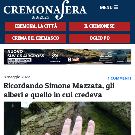
MENU
8/8/2026
HOME
CREMONA, LA CITTÀ
IL CREMONESE
CRONACA
CREMA E IL CREMASCO
OGLIO PO
SPORT
LA MUSICA
CULTURA
8 maggio 2022
1 COMMENTI
Ricordando Simone Mazzata, gli
LA STORIA
alberi e quello in cui credeva
SPETTACOLI
L'EDITORIALE
SEZIONI