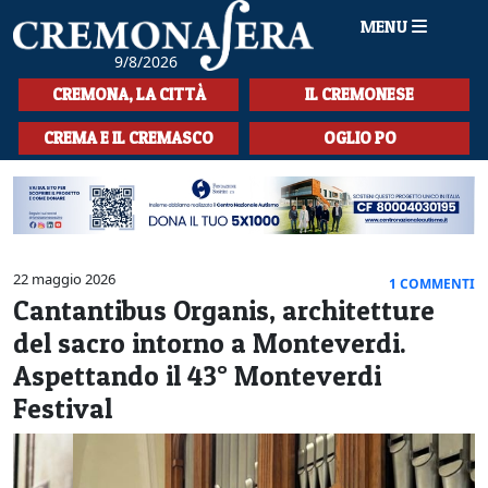
MENU
9/8/2026
HOME
CREMONA, LA CITTÀ
IL CREMONESE
CRONACA
CREMA E IL CREMASCO
OGLIO PO
SPORT
LA MUSICA
CULTURA
22 maggio 2026
1 COMMENTI
Cantantibus Organis, architetture
LA STORIA
del sacro intorno a Monteverdi.
SPETTACOLI
Aspettando il 43° Monteverdi
Festival
L'EDITORIALE
SEZIONI