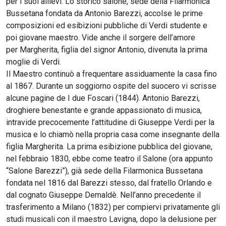
per i suoi allievi. Lo storico salone, sede della Filarmonica
Bussetana fondata da Antonio Barezzi, accolse le prime
composizioni ed esibizioni pubbliche di Verdi studente e
poi giovane maestro. Vide anche il sorgere dell’amore
per Margherita, figlia del signor Antonio, divenuta la prima
moglie di Verdi.
Il Maestro continuò a frequentare assiduamente la casa fino
al 1867. Durante un soggiorno ospite del suocero vi scrisse
alcune pagine de I due Foscari (1844). Antonio Barezzi,
droghiere benestante e grande appassionato di musica,
intravide precocemente l’attitudine di Giuseppe Verdi per la
musica e lo chiamò nella propria casa come insegnante della
figlia Margherita. La prima esibizione pubblica del giovane,
nel febbraio 1830, ebbe come teatro il Salone (ora appunto
“Salone Barezzi”), già sede della Filarmonica Bussetana
fondata nel 1816 dal Barezzi stesso, dal fratello Orlando e
dal cognato Giuseppe Demaldè. Nell’anno precedente il
trasferimento a Milano (1832) per compiervi privatamente gli
studi musicali con il maestro Lavigna, dopo la delusione per