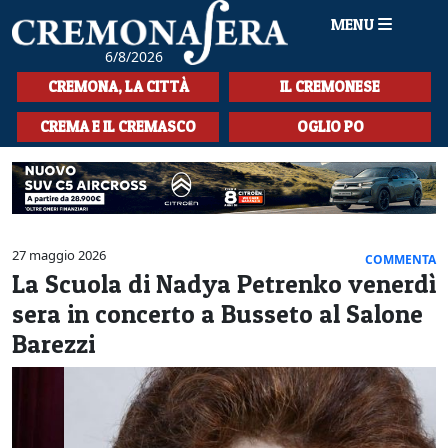
MENU
6/8/2026
HOME
CREMONA, LA CITTÀ
IL CREMONESE
CRONACA
CREMA E IL CREMASCO
OGLIO PO
SPORT
LA MUSICA
CULTURA
27 maggio 2026
COMMENTA
La Scuola di Nadya Petrenko venerdì
LA STORIA
sera in concerto a Busseto al Salone
SPETTACOLI
Barezzi
L'EDITORIALE
SEZIONI