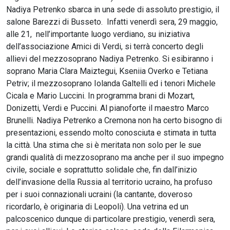
Nadiya Petrenko sbarca in una sede di assoluto prestigio, il
salone Barezzi di Busseto. Infatti venerdì sera, 29 maggio,
alle 21, nell’importante luogo verdiano, su iniziativa
dell’associazione Amici di Verdi, si terrà concerto degli
allievi del mezzosoprano Nadiya Petrenko. Si esibiranno i
soprano Maria Clara Maiztegui, Kseniia Overko e Tetiana
Petriv; il mezzosoprano Iolanda Galtelli ed i tenori Michele
Cicala e Mario Luccini. In programma brani di Mozart,
Donizetti, Verdi e Puccini. Al pianoforte il maestro Marco
Brunelli. Nadiya Petrenko a Cremona non ha certo bisogno di
presentazioni, essendo molto conosciuta e stimata in tutta
la città. Una stima che si è meritata non solo per le sue
grandi qualità di mezzosoprano ma anche per il suo impegno
civile, sociale e soprattutto solidale che, fin dall’inizio
dell’invasione della Russia al territorio ucraino, ha profuso
per i suoi connazionali ucraini (la cantante, doveroso
ricordarlo, è originaria di Leopoli). Una vetrina ed un
palcoscenico dunque di particolare prestigio, venerdì sera,