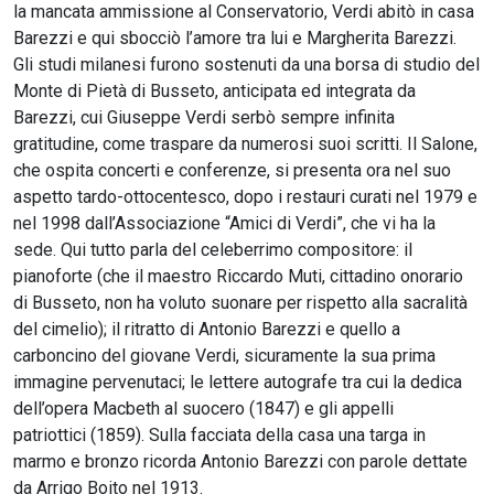
la mancata ammissione al Conservatorio, Verdi abitò in casa
Barezzi e qui sbocciò l’amore tra lui e Margherita Barezzi.
Gli studi milanesi furono sostenuti da una borsa di studio del
Monte di Pietà di Busseto, anticipata ed integrata da
Barezzi, cui Giuseppe Verdi serbò sempre infinita
gratitudine, come traspare da numerosi suoi scritti. Il Salone,
che ospita concerti e conferenze, si presenta ora nel suo
aspetto tardo-ottocentesco, dopo i restauri curati nel 1979 e
nel 1998 dall’Associazione “Amici di Verdi”, che vi ha la
sede. Qui tutto parla del celeberrimo compositore: il
pianoforte (che il maestro Riccardo Muti, cittadino onorario
di Busseto, non ha voluto suonare per rispetto alla sacralità
del cimelio); il ritratto di Antonio Barezzi e quello a
carboncino del giovane Verdi, sicuramente la sua prima
immagine pervenutaci; le lettere autografe tra cui la dedica
dell’opera Macbeth al suocero (1847) e gli appelli
patriottici (1859). Sulla facciata della casa una targa in
marmo e bronzo ricorda Antonio Barezzi con parole dettate
da Arrigo Boito nel 1913.