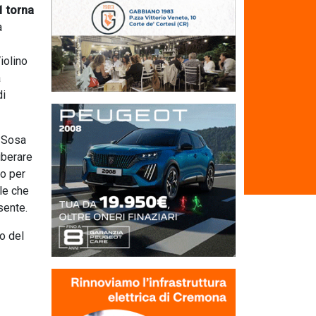
1 torna
a
iolino
a
di
r Sosa
iberare
do per
ile che
sente.
o del