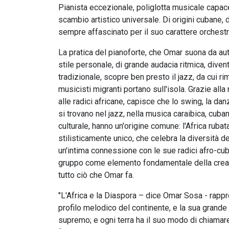
Pianista eccezionale, poliglotta musicale capace 
scambio artistico universale. Di origini cubane, 
sempre affascinato per il suo carattere orchestr
La pratica del pianoforte, che Omar suona da aut
stile personale, di grande audacia ritmica, divent
tradizionale, scopre ben presto il jazz, da cui rim
musicisti migranti portano sull'isola. Grazie alla
alle radici africane, capisce che lo swing, la dan
si trovano nel jazz, nella musica caraibica, cuban
culturale, hanno un'origine comune: l'Africa ruba
stilisticamente unico, che celebra la diversità 
un'intima connessione con le sue radici afro-cub
gruppo come elemento fondamentale della creazi
tutto ciò che Omar fa.
"L'Africa e la Diaspora – dice Omar Sosa - rapp
profilo melodico del continente, e la sua grande
supremo; e ogni terra ha il suo modo di chiamare 