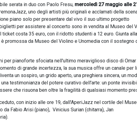
bile serata in duo con Paolo Fresu,
mercoledì 27 maggio alle 2
CremonaJazz, uno degli artisti più originali e acclamati della scen
ione piano solo per presentare dal vivo il suo ultimo progetto
 biglietti per assistere al concerto sono in vendita al Museo del V
 ticket costa 35 euro, con il ridotto studenti a 12 euro. Giunta all
 è promossa da Museo del Violino e Unomedia con il sostegno 
ni per pianoforte sfociata nell'ultimo meraviglioso disco di Oma
momento di grande incertezza, la sua musica offre un canale per l
 diventa un sospiro, un grido aperto, una preghiera sincera, un mo
una testimonianza del potere curativo dell'arte: un ponte invisib
essere che risuona ben oltre la fragilità di qualsiasi momento pre
duto, con inizio alle ore 19, dall'AperiJazz nel cortile del Muse
da Fabio Arisi (piano), Vinicius Surian (chitarra), Jan
ria).