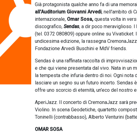
Già protagonista qualche anno fa di una memora
all'Auditorium Giovanni Arvedi
, nell'ambito di 
internazionale,
Omar Sosa,
questa volta in vers
discografico,
Sendas
, a dir poco meraviglioso. I
(tel. 0372 080809) oppure online su Vivaticket. Il
undicesima edizione, la rassegna CremonaJazz
Fondazione Arvedi Buschini e MdV friends.
Sendas è una raffinata raccolta di improvvisazio
e che qui viene presentata dal vivo. Nata in un 
la tempesta che infuria dentro di noi. Ogni nota
lasciare un segno su un futuro incerto. Sendas è 
offre uno scorcio di eternità, un'eco del nostro 
AperiJazz. Il concerto di CremonaJazz sarà prece
Violino. In scena Geodetiche, quartetto composto 
Toninelli (contrabbasso), Alberto Venturini (batte
OMAR SOSA