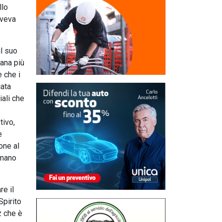
llo
aveva
il suo
bana più
e che i
cata
iali che
tivo,
e
one al
imano
re il
Spirito
z che è