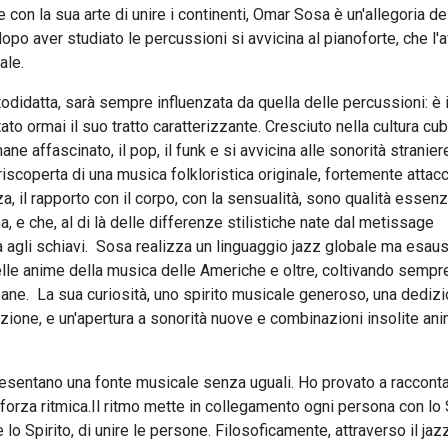
con la sua arte di unire i continenti, Omar Sosa è un'allegoria de
dopo aver studiato le percussioni si avvicina al pianoforte, che l'
ale.
odidatta, sarà sempre influenzata da quella delle percussioni: è 
ato ormai il suo tratto caratterizzante. Cresciuto nella cultura cu
ane affascinato, il pop, il funk e si avvicina alle sonorità stranier
 riscoperta di una musica folkloristica originale, fortemente attac
za, il rapporto con il corpo, con la sensualità, sono qualità essenz
a, e che, al di là delle differenze stilistiche nate dal metissage
ta agli schiavi. Sosa realizza un linguaggio jazz globale ma esaus
delle anime della musica delle Americhe e oltre, coltivando sempr
ane. La sua curiosità, uno spirito musicale generoso, una dedizi
one, e un'apertura a sonorità nuove e combinazioni insolite an
resentano una fonte musicale senza uguali. Ho provato a racconta
 forza ritmica.Il ritmo mette in collegamento ogni persona con lo 
lo Spirito, di unire le persone. Filosoficamente, attraverso il jaz