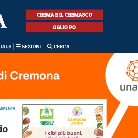
CREMA E IL CREMASCO
OGLIO PO
RIALE
SEZIONI
CERCA
MMENTA
io