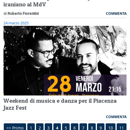
iraniano al MdV
COMMENTA
di
Roberto Fiorentini
24 marzo 2025
Weekend di musica e danza per il Piacenza
Jazz Fest
COMMENTA
<< Primo
1
2
3
4
5
6
7
8
9
10
11