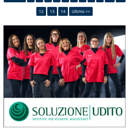
12
13
14
Ultimo >>