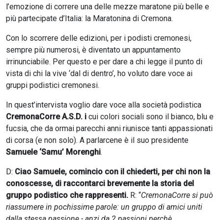
l’emozione di correre una delle mezze maratone più belle e
più partecipate d’Italia: la Maratonina di Cremona.
Con lo scorrere delle edizioni, per i podisti cremonesi,
sempre più numerosi, è diventato un appuntamento
irrinunciabile. Per questo e per dare a chi legge il punto di
vista di chi la vive ‘dal di dentro’, ho voluto dare voce ai
gruppi podistici cremonesi.
In quest’intervista voglio dare voce alla società podistica
CremonaCorre A.S.D. i
cui colori sociali sono il bianco, blu e
fucsia, che da ormai parecchi anni riunisce tanti appassionati
di corsa (e non solo). A parlarcene è il suo presidente
Samuele ‘Samu’ Morenghi
.
D:
Ciao Samuele, comincio con il chiederti, per chi non la
conoscesse, di raccontarci brevemente la storia del
gruppo podistico che rappresenti.
R: “
CremonaCorre si può
riassumere in pochissime parole: un gruppo di amici uniti
dalla stessa passione - anzi da 2 passioni perchè