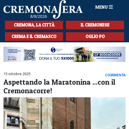
MENU
8/8/2026
HOME
CREMONA, LA CITTÀ
IL CREMONESE
CRONACA
CREMA E IL CREMASCO
OGLIO PO
SPORT
LA MUSICA
CULTURA
15 ottobre 2025
COMMENTA
Aspettando la Maratonina ...con il
LA STORIA
Cremonacorre!
SPETTACOLI
L'EDITORIALE
SEZIONI