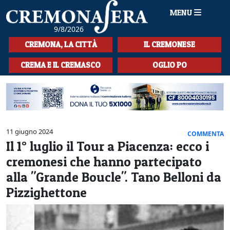
MENU
9/8/2026
HOME
CREMONA, LA CITTÀ
IL CREMONESE
CRONACA
CREMA E IL CREMASCO
OGLIO PO
SPORT
LA MUSICA
CULTURA
11 giugno 2024
COMMENTA
Il 1° luglio il Tour a Piacenza: ecco i
LA STORIA
cremonesi che hanno partecipato
SPETTACOLI
alla "Grande Boucle". Tano Belloni da
Pizzighettone
L'EDITORIALE
SEZIONI