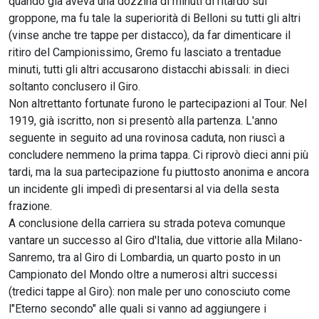
quando gia aveva una dozzina di minuti di ritardo sul
groppone, ma fu tale la superiorità di Belloni su tutti gli altri
(vinse anche tre tappe per distacco), da far dimenticare il
ritiro del Campionissimo, Gremo fu lasciato a trentadue
minuti, tutti gli altri accusarono distacchi abissali: in dieci
soltanto conclusero il Giro.
Non altrettanto fortunate furono le partecipazioni al Tour. Nel
1919, già iscritto, non si presentò alla partenza. L'anno
seguente in seguito ad una rovinosa caduta, non riuscì a
concludere nemmeno la prima tappa. Ci riprovò dieci anni più
tardi, ma la sua partecipazione fu piuttosto anonima e ancora
un incidente gli impedì di presentarsi al via della sesta
frazione.
A conclusione della carriera su strada poteva comunque
vantare un successo al Giro d'Italia, due vittorie alla Milano-
Sanremo, tra al Giro di Lombardia, un quarto posto in un
Campionato del Mondo oltre a numerosi altri successi
(tredici tappe al Giro): non male per uno conosciuto come
l"Eterno secondo" alle quali si vanno ad aggiungere i