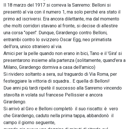
Il 18 marzo del 1917 si correva la Sanremo: Belloni si
presentò al via con il numero 1, ma solo perché era stato il
primo ad iscriversi. Era ancora dilettante, ma dal momento
che molti corridori stavano al fronte, si decise di allestire
una corsa "open". Dunque, Girardengo contro Belloni,
entrambi contro lo svizzero Oscar Egg, neo primatista
dell'ora, unico straniero al via.
Amici per la pelle quando non erano in bici, Tano e il 'Gira' si
presentarono insieme alla partenza (solitamente, quand'era a
Milano, Girardengo dormiva a casa dell'amico)
Si rividero soltanto a sera, sul traguardo di Via Roma, per
festeggiare la vittoria di squadra... E quella di Belloni!
Due anni più tardi ripetè il successo alla Sanremo vincendo
stavolta in volata sul francese Pellissier e ancora
Girardengo.
Si arrivò al Giro e Belloni completò il suo riscatto: è vero
che Girardengo, caduto nella prima tappa, abbandonò il
campo il giorno seguente,