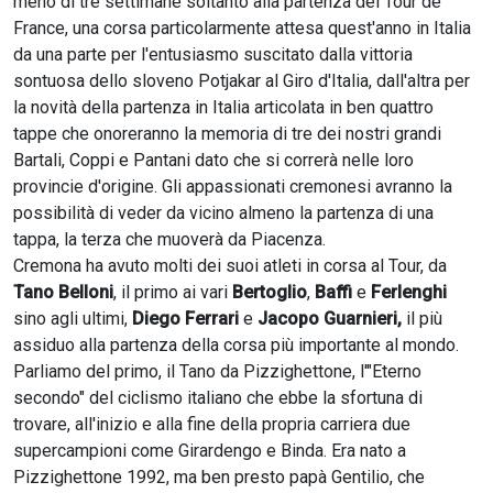
meno di tre settimane soltanto alla partenza del Tour de
France, una corsa particolarmente attesa quest'anno in Italia
da una parte per l'entusiasmo suscitato dalla vittoria
sontuosa dello sloveno Potjakar al Giro d'Italia, dall'altra per
la novità della partenza in Italia articolata in ben quattro
tappe che onoreranno la memoria di tre dei nostri grandi
Bartali, Coppi e Pantani dato che si correrà nelle loro
provincie d'origine. Gli appassionati cremonesi avranno la
possibilità di veder da vicino almeno la partenza di una
tappa, la terza che muoverà da Piacenza.
Cremona ha avuto molti dei suoi atleti in corsa al Tour, da
Tano Belloni
, il primo ai vari
Bertoglio
,
Baffi
e
Ferlenghi
sino agli ultimi,
Diego Ferrari
e
Jacopo Guarnieri,
il più
assiduo alla partenza della corsa più importante al mondo.
Parliamo del primo, il Tano da Pizzighettone, l'"Eterno
secondo" del ciclismo italiano che ebbe la sfortuna di
trovare, all'inizio e alla fine della propria carriera due
supercampioni come Girardengo e Binda. Era nato a
Pizzighettone 1992, ma ben presto papà Gentilio, che