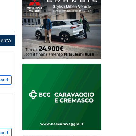
enta
pondi
pondi