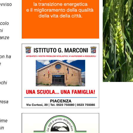
ovviso
acolo
mi
tanze
non ha
è
ochi
 resa
sime
 in