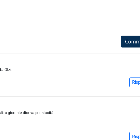
Comm
ta Olzi.
Ris
altro giornale diceva per siccità.
Ris