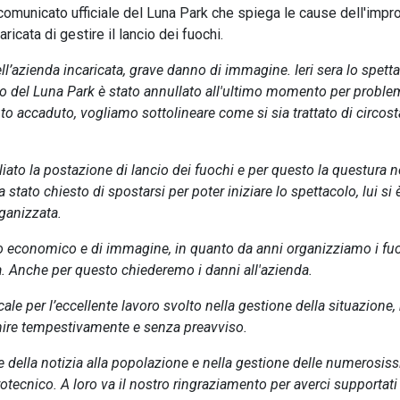
l comunicato ufficiale del Luna Park che spiega le cause dell'impr
ricata di gestire il lancio dei fuochi.
ll’azienda incaricata, grave danno di immagine. Ieri sera lo spett
o del Luna Park è stato annullato all'ultimo momento per proble
to accaduto, vogliamo sottolineare come si sia trattato di circos
liato la postazione di lancio dei fuochi e per questo la questura 
 stato chiesto di spostarsi per poter iniziare lo spettacolo, lui si 
organizzata.
o economico e di immagine, in quanto da anni organizziamo i fu
ma. Anche per questo chiederemo i danni all'azienda.
cale per l’eccellente lavoro svolto nella gestione della situazione,
enire tempestivamente e senza preavviso.
ne della notizia alla popolazione e nella gestione delle numerosis
otecnico. A loro va il nostro ringraziamento per averci supportati