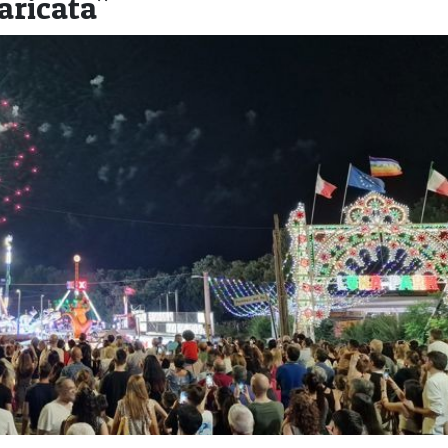
aricata"