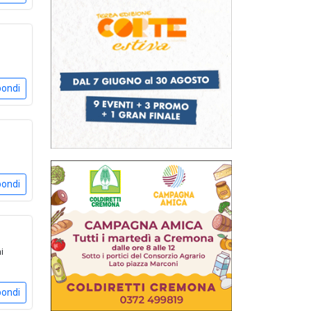
pondi
pondi
i
pondi