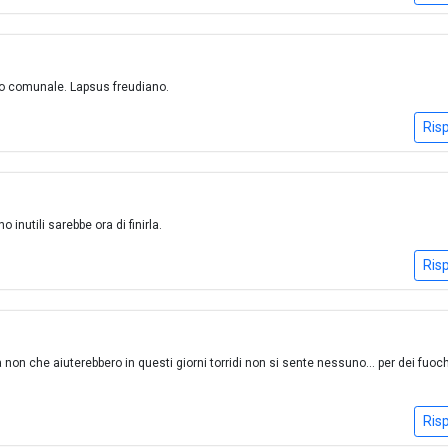
azzo comunale. Lapsus freudiano.
Ris
o inutili sarebbe ora di finirla.
Ris
à non che aiuterebbero in questi giorni torridi non si sente nessuno... per dei fuoch
Ris