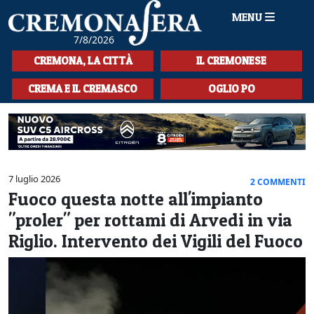
MENU
7/8/2026
HOME
CREMONA, LA CITTÀ
IL CREMONESE
CRONACA
CREMA E IL CREMASCO
OGLIO PO
SPORT
LA MUSICA
CULTURA
7 luglio 2026
2 COMMENTI
Fuoco questa notte all'impianto
LA STORIA
"proler" per rottami di Arvedi in via
SPETTACOLI
Riglio. Intervento dei Vigili del Fuoco
L'EDITORIALE
SEZIONI