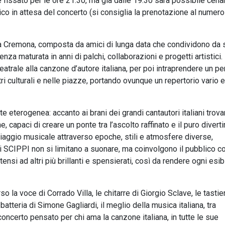
è fissato per le ore 21.30, ma già dalle 19.30 sarà possibile cena
blico in attesa del concerto (si consiglia la prenotazione al numer
a Cremona, composta da amici di lunga data che condividono da
a maturata in anni di palchi, collaborazioni e progetti artistici. 
trale alla canzone d’autore italiana, per poi intraprendere un p
entri culturali e nelle piazze, portando ovunque un repertorio vario e
 eterogenea: accanto ai brani dei grandi cantautori italiani trov
 capaci di creare un ponte tra l’ascolto raffinato e il puro divert
 viaggio musicale attraverso epoche, stili e atmosfere diverse,
Gli SCIPPI non si limitano a suonare, ma coinvolgono il pubblico c
si ad altri più brillanti e spensierati, così da rendere ogni esi
o la voce di Corrado Villa, le chitarre di Giorgio Sclave, le tastie
batteria di Simone Gagliardi, il meglio della musica italiana, tra
concerto pensato per chi ama la canzone italiana, in tutte le sue