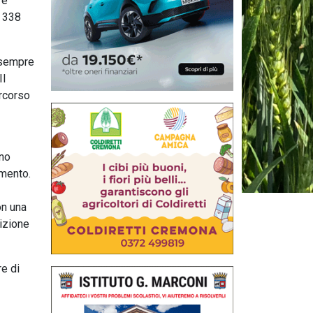
re
o 338
 sempre
Il
ercorso
ano
imento.
on una
bizione
re di