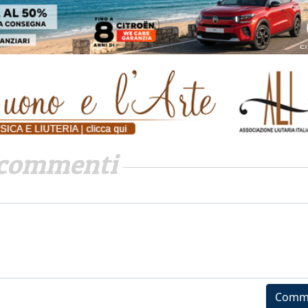
commenti
Comm