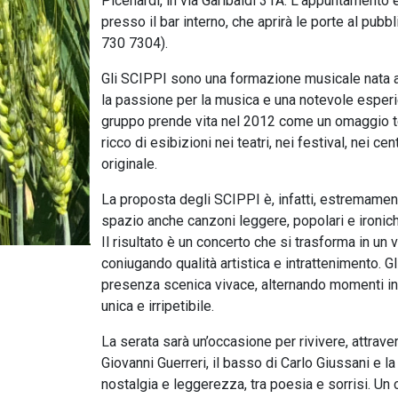
Picenardi, in via Garibaldi 31A. L’appuntamento 
presso il bar interno, che aprirà le porte al pub
730 7304).
Gli SCIPPI sono una formazione musicale nata 
la passione per la musica e una notevole esperienz
gruppo prende vita nel 2012 come un omaggio tea
ricco di esibizioni nei teatri, nei festival, nei c
originale.
La proposta degli SCIPPI è, infatti, estremamente
spazio anche canzoni leggere, popolari e ironiche,
Il risultato è un concerto che si trasforma in un
coniugando qualità artistica e intrattenimento. 
presenza scenica vivace, alternando momenti inten
unica e irripetibile.
La serata sarà un’occasione per rivivere, attravers
Giovanni Guerreri, il basso di Carlo Giussani e la 
nostalgia e leggerezza, tra poesia e sorrisi. Un 