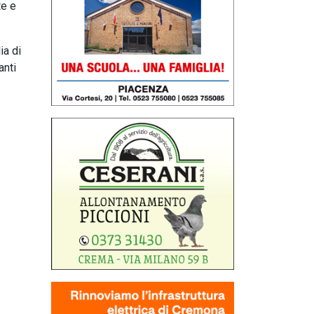
te e
ia di
anti