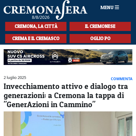
MENU
8/8/2026
HOME
CREMONA, LA CITTÀ
IL CREMONESE
CRONACA
CREMA E IL CREMASCO
OGLIO PO
SPORT
LA MUSICA
CULTURA
2 luglio 2025
COMMENTA
Invecchiamento attivo e dialogo tra
LA STORIA
generazioni: a Cremona la tappa di
SPETTACOLI
"GenerAzioni in Cammino"
L'EDITORIALE
SEZIONI