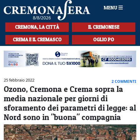
MENU
8/8/2026
HOME
CREMONA, LA CITTÀ
IL CREMONESE
CRONACA
CREMA E IL CREMASCO
OGLIO PO
SPORT
LA MUSICA
CULTURA
25 febbraio 2022
2 COMMENTI
Ozono, Cremona e Crema sopra la
LA STORIA
media nazionale per giorni di
SPETTACOLI
sforamento dei parametri di legge: al
Nord sono in "buona" compagnia
L'EDITORIALE
SEZIONI