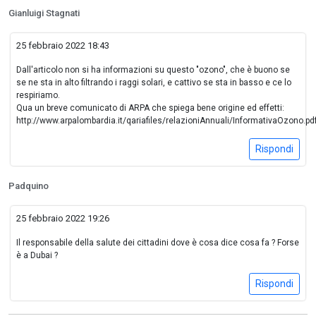
Gianluigi Stagnati
25 febbraio 2022 18:43
Dall'articolo non si ha informazioni su questo "ozono", che è buono se
se ne sta in alto filtrando i raggi solari, e cattivo se sta in basso e ce lo
respiriamo.
Qua un breve comunicato di ARPA che spiega bene origine ed effetti:
http://www.arpalombardia.it/qariafiles/relazioniAnnuali/InformativaOzono.pd
Rispondi
Padquino
25 febbraio 2022 19:26
Il responsabile della salute dei cittadini dove è cosa dice cosa fa ? Forse
è a Dubai ?
Rispondi