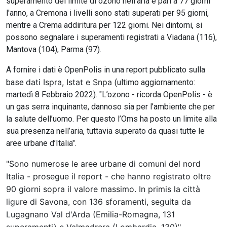
superamento del limite di ozono nell'aria è pari a 77 giorni
l'anno, a Cremona i livelli sono stati superati per 95 giorni,
mentre a Crema addiritura per 122 giorni. Nei dintorni, si
possono segnalare i superamenti registrati a Viadana (116),
Mantova (104), Parma (97).
A fornire i dati è OpenPolis in una report pubblicato sulla
dati Ispra, Istat e Snpa
base
(ultimo aggiornamento:
martedì 8 Febbraio 2022). "L’ozono - ricorda OpenPolis - è
un gas serra inquinante, dannoso sia per l’ambiente che per
la salute dell’uomo. Per questo l’Oms ha posto un limite alla
sua presenza nell’aria, tuttavia superato da quasi tutte le
aree urbane d’Italia".
"Sono numerose le aree urbane di comuni del nord
Italia - prosegue il report - che hanno registrato oltre
90 giorni sopra il valore massimo. In primis la città
ligure di Savona, con 136 sforamenti, seguita da
Lugagnano Val d'Arda (Emilia-Romagna, 131