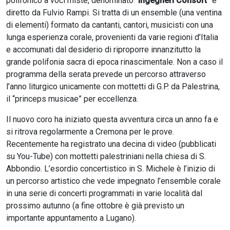
polifonico a voci miste, denominato “
Ingegneri Consort
” e
diretto da Fulvio Rampi. Si tratta di un ensemble (una ventina
di elementi) formato da cantanti, cantori, musicisti con una
lunga esperienza corale, provenienti da varie regioni d’Italia
e accomunati dal desiderio di riproporre innanzitutto la
grande polifonia sacra di epoca rinascimentale. Non a caso il
programma della serata prevede un percorso attraverso
l’anno liturgico unicamente con mottetti di G.P. da Palestrina,
il “princeps musicae” per eccellenza.
Il nuovo coro ha iniziato questa avventura circa un anno fa e
si ritrova regolarmente a Cremona per le prove.
Recentemente ha registrato una decina di video (pubblicati
su You-Tube) con mottetti palestriniani nella chiesa di S.
Abbondio. L’esordio concertistico in S. Michele è l’inizio di
un percorso artistico che vede impegnato l’ensemble corale
in una serie di concerti programmati in varie località dal
prossimo autunno (a fine ottobre è già previsto un
importante appuntamento a Lugano).