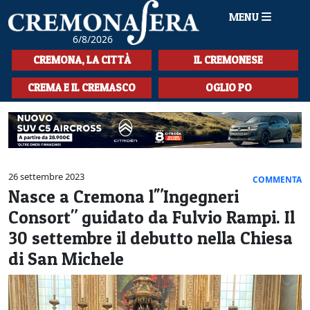
MENU
6/8/2026
HOME
CREMONA, LA CITTÀ
IL CREMONESE
CRONACA
CREMA E IL CREMASCO
OGLIO PO
SPORT
LA MUSICA
CULTURA
26 settembre 2023
COMMENTA
Nasce a Cremona l'"Ingegneri
LA STORIA
Consort" guidato da Fulvio Rampi. Il
SPETTACOLI
30 settembre il debutto nella Chiesa
di San Michele
L'EDITORIALE
SEZIONI