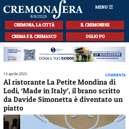
MENU
8/8/2026
HOME
CREMONA, LA CITTÀ
IL CREMONESE
CRONACA
CREMA E IL CREMASCO
OGLIO PO
SPORT
LA MUSICA
CULTURA
13 aprile 2023
COMMENTA
Al ristorante La Petite Mondina di
LA STORIA
Lodi, ‘Made in Italy’, il brano scritto
SPETTACOLI
da Davide Simonetta è diventato un
piatto
L'EDITORIALE
SEZIONI