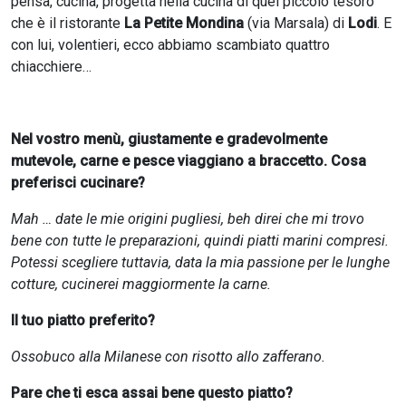
pensa, cucina, progetta nella cucina di quel piccolo tesoro
che è il ristorante
La Petite Mondina
(via Marsala) di
Lodi
. E
con lui, volentieri, ecco abbiamo scambiato quattro
chiacchiere…
Nel vostro menù, giustamente e gradevolmente
mutevole, carne e pesce viaggiano a braccetto. Cosa
preferisci cucinare?
Mah … date le mie origini pugliesi, beh direi che mi trovo
bene con tutte le preparazioni, quindi piatti marini compresi.
Potessi scegliere tuttavia, data la mia passione per le lunghe
cotture, cucinerei maggiormente la carne.
Il tuo piatto preferito?
Ossobuco alla Milanese con risotto allo zafferano.
Pare che ti esca assai bene questo piatto?