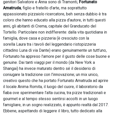
genitori Salvatore e Anna sono di Tramonti,
Fortunato
Amatruda
, figlio e fratello d’arte, ma soprattutto
appassionato pizzaiolo ricercatore, beh senza dubbio è tra
coloro che hanno educato alla pizza d’autore, in tutti questi
anni, gli abitanti di Crema, capitale del Granducato del
Tortello. Particolare non indifferente: dalla vita quotidiana in
famiglia, dove casa e pizzeria (è cresciuto con la
sorella Laura tra i tavoli del leggendario ristopizzeria
cittadino Luna di via Dante) erano genuinamente un tutt’uno,
Fortunato ha appreso l’amore per il gusto delle cose buone e
genuine. Dai tanti viaggi per il mondo (da New York a
Shangai) ha invece maturato dentro sé il desiderio di
coniugare la tradizione con l’innovazione; un mix unico,
creativo questo che ha portato Fortunato Amatruda ad aprire
il locale Anima Romita, il luogo del cuore, il laboratorio da
fiaba ove sperimentare l’alta cucina, tra pizze tradizionali e
gourmet e al tempo stesso sentirsi accolti in un luogo
famigliare, in un sogno realizzato, è appunto realtà dal 2017.
Ebbene, aspettando di leggere il libro, tutto dedicato alla