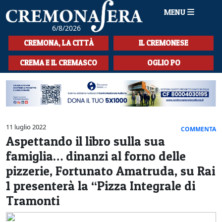
MENU
6/8/2026
HOME
CREMONA, LA CITTÀ
IL CREMONESE
CRONACA
CREMA E IL CREMASCO
OGLIO PO
SPORT
LA MUSICA
CULTURA
11 luglio 2022
COMMENTA
Aspettando il libro sulla sua
LA STORIA
famiglia… dinanzi al forno delle
SPETTACOLI
pizzerie, Fortunato Amatruda, su Rai
1 presenterà la “Pizza Integrale di
L'EDITORIALE
Tramonti
SEZIONI