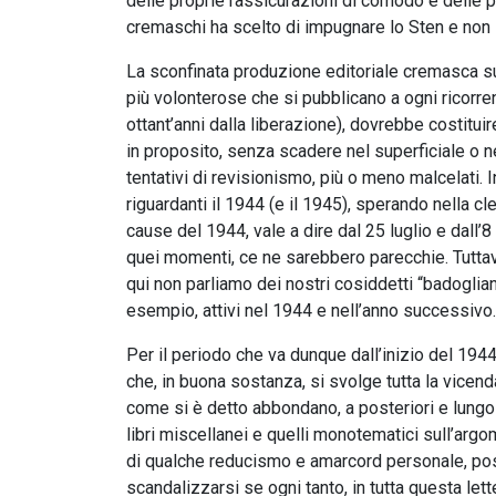
delle proprie rassicurazioni di comodo e delle p
cremaschi ha scelto di impugnare lo Sten e non 
La sconfinata produzione editoriale cremasca sul
più volonterose che si pubblicano a ogni ricorre
ottant’anni dalla liberazione), dovrebbe costitui
in proposito, senza scadere nel superficiale o ne
tentativi di revisionismo, più o meno malcelati.
riguardanti il 1944 (e il 1945), sperando nella c
cause del 1944, vale a dire dal 25 luglio e dall
quei momenti, ce ne sarebbero parecchie. Tuttavi
qui non parliamo dei nostri cosiddetti “badoglian
esempio, attivi nel 1944 e nell’anno successivo.
Per il periodo che va dunque dall’inizio del 194
che, in buona sostanza, si svolge tutta la vicen
come si è detto abbondano, a posteriori e lungo gli
libri miscellanei e quelli monotematici sull’argo
di qualche reducismo e amarcord personale, poss
scandalizzarsi se ogni tanto, in tutta questa let