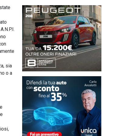
state
tato
A.N.P.I.
ono
con
camente
a, sia
no o a
ie
ne
iosi,