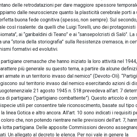
tentano delle retrodatazioni per dare maggiore spessore temporal
appiamo dalle neuroscienze quanto la plasticità cerebrale porti a
 perfetta buona fede cognitiva (spesso, non sempre). Sul secondo,
 così risalente: da quelli che Luigi Torelli, uno dei protagonisti
rnata”, ai “garibaldini di Teano” e ai “sansepolcristi di Salò”. La 
na “storia della storiografia” sulla Resistenza cremasca, in cer
ismi formativi ed evolutivi.
e partigiane cremasche che hanno iniziato la loro attività nel 1944,
rattere più generale su questo tema, a partire da alcune definizi
ri armate in un territorio invaso dal nemico” (Devoto-Oli). “Partig
agiscono sul territorio invaso dal nemico esercitando azioni di di
vo luogotenenziale 21 agosto 1945 n. 518 prevedeva all’art. 7 deter
fica di partigiano (“partigiano combattente”). Questo articolo è c
tispecie utili per consentire tale riconoscimento, basate sul tipo 
la linea Gotica e altro ancora. All’art. 10 sono indicati i requisiti p
i coloro che, non potendo rientrare nelle previsioni dell’art. 7, han
lla lotta partigiana. Delle apposite Commissioni devono assegnar
gati. Un allegato al decreto le elenca. Per noi vale in genere la