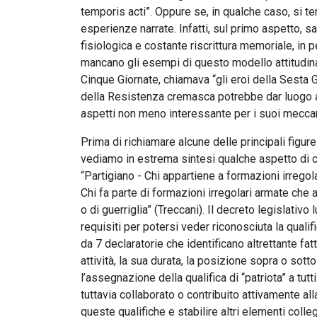
temporis acti”. Oppure se, in qualche caso, si 
esperienze narrate. Infatti, sul primo aspetto, s
fisiologica e costante riscrittura memoriale, in
mancano gli esempi di questo modello attitudinale
Cinque Giornate, chiamava “gli eroi della Sesta Gio
della Resistenza cremasca potrebbe dar luogo a u
aspetti non meno interessante per i suoi meccan
Prima di richiamare alcune delle principali figur
vediamo in estrema sintesi qualche aspetto di ca
“Partigiano - Chi appartiene a formazioni irregola
Chi fa parte di formazioni irregolari armate che 
o di guerriglia” (Treccani). Il decreto legislati
requisiti per potersi veder riconosciuta la quali
da 7 declaratorie che identificano altrettante fat
attività, la sua durata, la posizione sopra o sotto 
l’assegnazione della qualifica di “patriota” a tutt
tuttavia collaborato o contribuito attivamente a
queste qualifiche e stabilire altri elementi colle