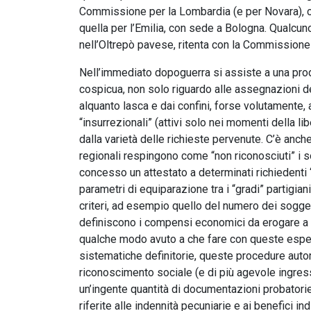
Commissione per la Lombardia (e per Novara), ch
quella per l’Emilia, con sede a Bologna. Qualcun
nell’Oltrepò pavese, ritenta con la Commissione 
Nell’immediato dopoguerra si assiste a una prod
cospicua, non solo riguardo alle assegnazioni del
alquanto lasca e dai confini, forse volutamente,
“insurrezionali” (attivi solo nei momenti della li
dalla varietà delle richieste pervenute. C’è anc
regionali respingono come “non riconosciuti” i sog
concesso un attestato a determinati richiedenti “
parametri di equiparazione tra i “gradi” partigiani,
criteri, ad esempio quello del numero dei soggetti
definiscono i compensi economici da erogare a ch
qualche modo avuto a che fare con queste esperie
sistematiche definitorie, queste procedure autor
riconoscimento sociale (e di più agevole ingres
un’ingente quantità di documentazioni probatorie
riferite alle indennità pecuniarie e ai benefici i