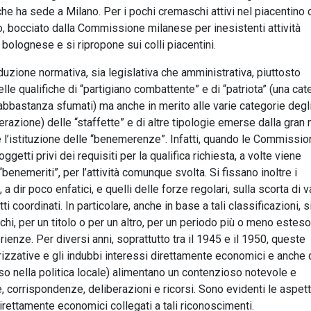
e ha sede a Milano. Per i pochi cremaschi attivi nel piacentino 
o, bocciato dalla Commissione milanese per inesistenti attività
bolognese e si ripropone sui colli piacentini.
uzione normativa, sia legislativa che amministrativa, piuttosto
le qualifiche di “partigiano combattente” e di “patriota” (una cat
 abbastanza sfumati) ma anche in merito alle varie categorie degl
berazione) delle “staffette” e di altre tipologie emerse dalla gran
he l’istituzione delle “benemerenze”. Infatti, quando le Commissio
getti privi dei requisiti per la qualifica richiesta, a volte viene
benemeriti”, per l’attività comunque svolta. Si fissano inoltre i
 a dir poco enfatici, e quelli delle forze regolari, sulla scorta di v
 coordinati. In particolare, anche in base a tali classificazioni, s
i, per un titolo o per un altro, per un periodo più o meno esteso,
nze. Per diversi anni, soprattutto tra il 1945 e il 1950, queste
izzative e gli indubbi interessi direttamente economici e anche 
so nella politica locale) alimentano un contenzioso notevole e
, corrispondenze, deliberazioni e ricorsi. Sono evidenti le aspett
ndirettamente economici collegati a tali riconoscimenti.