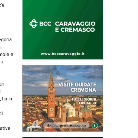
c’è
egoria
i
 mole e
ni
ari
i
 ha in
di
ative