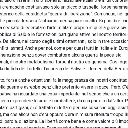
no allora inseriti in uno scenario nazionale italiano e in un contes
ali cremasche costituivano solo un piccolo tassello, forse nemm
o storico della cosiddetta “guerra di liberazione”. Comunque, nel 
e piccola tessera l’abbiamo messa pure noialtri. Si può dire che
essato di esercitare l’arte militare proprio in quella guerra civi
bblica di Salò e le formazioni partigiane attive nel nostro territori
. Da allora, nel corso degli ultimi ottant’anni, solo in rare occasio
itti armati. Anche per noi, come per quasi tutti in Italia e in Euro
a generazione senza dover combattere alcuna guerra, la pace sta
ali, il nostro metabolismo, forse il nostro epigenoma. Così oggi
 disfida del Tortello, l’impresa del Salva e il torneo della Bertoli
o, forse anche ottant’anni fa la maggioranza dei nostri concittad
ella guerra e avrebbe senz’altro preferito vivere in pace. Però. C’
sativa ha riguardato una cosa importante, nel senso che a un cer
pena di prendere le armi e combattere, da una parte o dall’altra. 
re partigiani, si è trattato di lottare per una cosa che oggi esist
, ma che allora non c’era oppure c’era in misura ritenuta troppo li
ro, di parola, di azione. La libertà come bene e come valore più imp