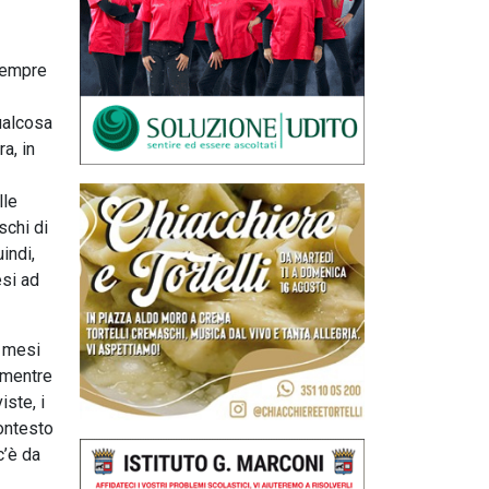
 sempre
qualcosa
a, in
lle
schi di
indi,
esi ad
6 mesi
 mentre
iste, i
contesto
c’è da