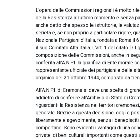
L’opera delle Commissioni regionali è molto rilev
della Resistenza all’ultimo momento e senza parti
anche detto che spesso le istruttorie, le valuta
serietà e, se non proprio a particolare rigore, q
Nazionale Partigiani d’Italia, fondata a Roma il 
il suo Comitato Alta Italia. L’art. 1 del citato D. 
composizione delle Commissioni, anche in seguito a
conferita all’A.N.P.I. la qualifica di Ente morale
rappresentante ufficiale dei partigiani e delle altr
organico del 21 ottobre 1944, composto da trentu
All’A.N.P.I. di Cremona si deve una scelta di gr
addietro di conferire all’Archivio di Stato di Cr
riguardanti la Resistenza nei territori cremones
generale. Grazie a questa decisione, oggi è possi
liberamente e agevolmente, senza i beneplaciti e
comportano. Sono evidenti i vantaggi di una condi
private, di beni culturali importanti come questi ar