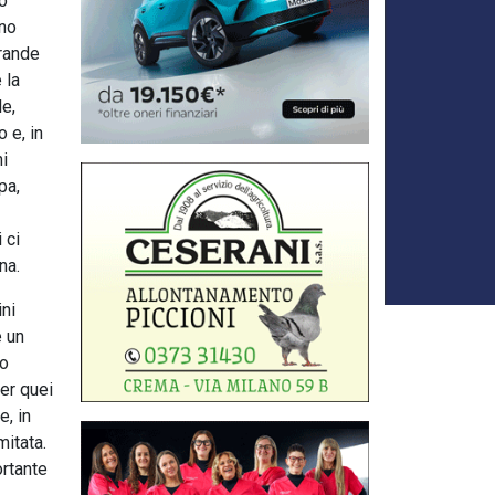
to
eno
grande
 la
le,
o e, in
ni
pa,
 ci
na.
ini
è un
to
Per quei
e, in
mitata.
ortante