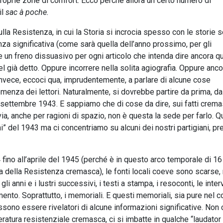
roprie zone di comfort. Ecco perché allora un certo numero di
il
sac à poche.
la Resistenza, in cui la Storia si incrocia spesso con le storie
nza significativa (come sarà quella dell’anno prossimo, per gli
re un freno dissuasivo per ogni articolo che intenda dire ancora 
l già detto. Oppure incorrere nella solita agiografia. Oppure ancor
 Invece, eccoci qua, imprudentemente, a parlare di alcune cose
lemenza dei lettori. Naturalmente, si dovrebbe partire da prima, da
’8 settembre 1943. E sappiamo che di cose da dire, sui fatti crema
a, anche per ragioni di spazio, non è questa la sede per farlo. Qu
i” del 1943 ma ci concentriamo su alcuni dei nostri partigiani, pr
4 fino all’aprile del 1945 (perché è in questo arco temporale di 1
da della Resistenza cremasca), le fonti locali coeve sono scarse,
 anni e i lustri successivi, i testi a stampa, i resoconti, le interv
mento. Soprattutto, i memoriali. E questi memoriali, sia pure nel 
ono essere rivelatori di alcune informazioni significative. Non 
teratura resistenziale cremasca, ci si imbatte in qualche “laudator