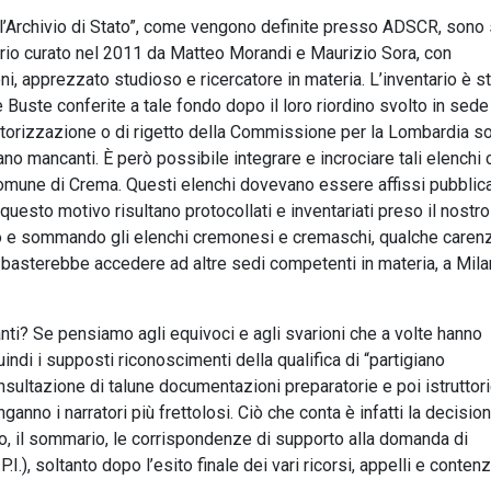
l’Archivio di Stato”, come vengono definite presso ADSCR, sono 
rio curato nel 2011 da Matteo Morandi e Maurizio Sora, con
i, apprezzato studioso e ricercatore in materia. L’inventario è s
 Buste conferite a tale fondo dopo il loro riordino svolto in sede 
 autorizzazione o di rigetto della Commissione per la Lombardia s
ano mancanti. È però possibile integrare e incrociare tali elenchi 
 Comune di Crema. Questi elenchi dovevano essere affissi pubbli
uesto motivo risultano protocollati e inventariati preso il nostro
do e sommando gli elenchi cremonesi e cremaschi, qualche carenz
via, basterebbe accedere ad altre sedi competenti in materia, a Mila
anti? Se pensiamo agli equivoci e agli svarioni che a volte hanno
ndi i supposti riconoscimenti della qualifica di “partigiano
sultazione di talune documentazioni preparatorie e poi istruttor
ganno i narratori più frettolosi. Ciò che conta è infatti la decisio
co, il sommario, le corrispondenze di supporto alla domanda di
.), soltanto dopo l’esito finale dei vari ricorsi, appelli e contenz