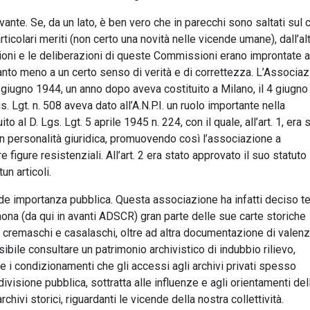
ante. Se, da un lato, è ben vero che in parecchi sono saltati sul 
colari meriti (non certo una novità nelle vicende umane), dall’al
zioni e le deliberazioni di queste Commissioni erano improntate a
uanto meno a un certo senso di verità e di correttezza. L’Associa
6 giugno 1944, un anno dopo aveva costituito a Milano, il 4 giugno
Lgs. Lgt. n. 508 aveva dato all’A.N.P.I. un ruolo importante nella
l D. Lgs. Lgt. 5 aprile 1945 n. 224, con il quale, all’art. 1, era 
 con personalità giuridica, promuovendo così l’associazione a
e figure resistenziali. All’art. 2 era stato approvato il suo statuto
n articoli.
ande importanza pubblica. Questa associazione ha infatti deciso 
emona (da qui in avanti ADSCR) gran parte delle sue carte storiche
i, cremaschi e casalaschi, oltre ad altra documentazione di valenz
bile consultare un patrimonio archivistico di indubbio rilievo,
 i condizionamenti che gli accessi agli archivi privati spesso
visione pubblica, sottratta alle influenze e agli orientamenti dell
chivi storici, riguardanti le vicende della nostra collettività.