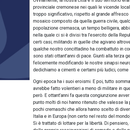
Ovviamente, la nostra città e il suo territorio era
provinciale cremonese nei quali le vicende loc
troppo significativo, rispetto al grande affresc
mosaico composto da quella guerra civile, qualch
popolazione cremasca, un tempo belligera, abbia c
nella quale ci si è divisi tra l’esercito della Repu
certi casi, militando in quelle che agivano altrove
qualche nostro concittadino ha combattuto in confl
sono stati ottant’anni di pace. Giunti alla terz
felicemente modificando le nostre sinapsi neuron
dedichiamo a cimenti e certami più ludici, come la
Ogni epoca ha i suoi eroismi. E poi, tutto sommat
avrebbe fatto volentieri a meno di militare in qu
però. E ottant’anni fa questa congiunzione avver
punto molti di noi hanno ritenuto che valesse la 
pochi cremaschi che allora hanno scelto di diventa
Italia e in Europa (non certo nel resto del mondo)
Si è trattato di lottare per la libertà. Di pensie