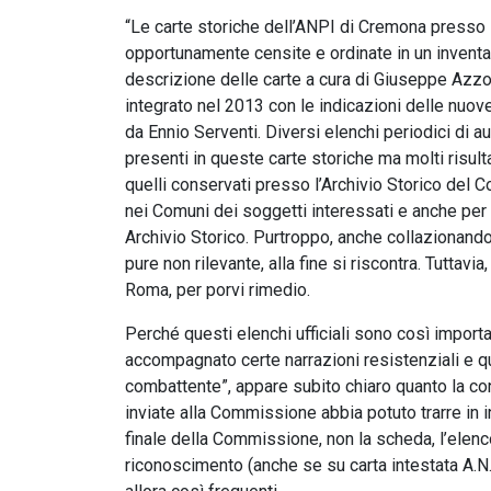
“Le carte storiche dell’ANPI di Cremona presso 
opportunamente censite e ordinate in un inventa
descrizione delle carte a cura di Giuseppe Azzon
integrato nel 2013 con le indicazioni delle nuove
da Ennio Serventi. Diversi elenchi periodici di
presenti in queste carte storiche ma molti risult
quelli conservati presso l’Archivio Storico del
nei Comuni dei soggetti interessati e anche per q
Archivio Storico. Purtroppo, anche collazionan
pure non rilevante, alla fine si riscontra. Tutta
Roma, per porvi rimedio.
Perché questi elenchi ufficiali sono così import
accompagnato certe narrazioni resistenziali e qui
combattente”, appare subito chiaro quanto la con
inviate alla Commissione abbia potuto trarre in in
finale della Commissione, non la scheda, l’elen
riconoscimento (anche se su carta intestata A.N.P.I