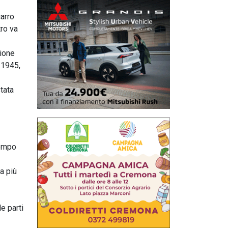
carro
tro va
zione
 1945,
stata
tempo
a più
e parti