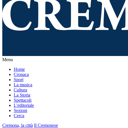
Menu
Home
Cronaca
Sport
La musica
Cultura
La Storia
Spettacoli
L'editoriale
Sezioni
Cerca
Cremona, la città
Il Cremonese