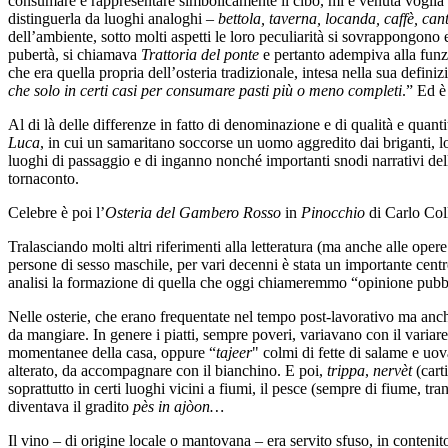
consumare e rappresentare simbolicamente il cibo, mi è venuta voglia di
distinguerla da luoghi analoghi –
bettola, taverna, locanda, caffè, canti
dell’ambiente, sotto molti aspetti le loro peculiarità si sovrappongono 
pubertà, si chiamava
Trattoria del ponte
e pertanto adempiva alla funzi
che era quella propria dell’osteria tradizionale, intesa nella sua defini
che solo in certi casi per consumare pasti più o meno completi
.” Ed è
Al di là delle differenze in fatto di denominazione e di qualità e quantit
Luca
, in cui un samaritano soccorse un uomo aggredito dai briganti, l
luoghi di passaggio e di inganno nonché importanti snodi narrativi d
tornaconto.
Celebre è poi l’
Osteria del Gambero Rosso
in
Pinocchio
di Carlo Col
Tralasciando molti altri riferimenti alla letteratura (ma anche alle ope
persone di sesso maschile, per vari decenni è stata un importante centr
analisi la formazione di quella che oggi chiameremmo “opinione pubb
Nelle osterie, che erano frequentate nel tempo post-lavorativo ma anch
da mangiare. In genere i piatti, sempre poveri, variavano con il variare 
momentanee della casa, oppure “
tajeer
" colmi di fette di salame e uo
alterato, da accompagnare con il bianchino. E poi,
trippa
,
nervèt
(carti
soprattutto in certi luoghi vicini a fiumi, il pesce (sempre di fiume, tr
diventava il gradito
pès in ajòon…
Il vino – di origine locale o mantovana – era servito sfuso, in contenito