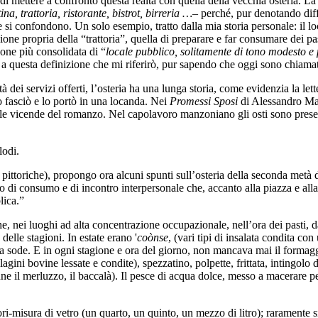
 mettere a confronto questa realtà con quella della vecchia osteria. La p
na, trattoria, ristorante, bistrot, birreria …
– perché, pur denotando diffe
e si confondono. Un solo esempio, tratto dalla mia storia personale: il lo
one propria della “trattoria”, quella di preparare e far consumare dei pa
zione più consolidata di “
locale pubblico, solitamente di tono modesto e
 a questa definizione che mi riferirò, pur sapendo che oggi sono chiamat
à dei servizi offerti, l’osteria ha una lunga storia, come evidenzia la lett
o fasciò e lo portò in una locanda. Nei
Promessi Sposi
di Alessandro Man
elle vicende del romanzo. Nel capolavoro manzoniano gli osti sono pres
lodi.
re pittoriche), propongo ora alcuni spunti sull’osteria della seconda metà
o di consumo e di incontro interpersonale che, accanto alla piazza e alla 
lica.”
e, nei luoghi ad alta concentrazione occupazionale, nell’ora dei pasti, 
delle stagioni. In estate erano '
coònse
, (vari tipi di insalata condita co
va sode. E in ogni stagione e ora del giorno, non mancava mai il formaggi
lagini bovine lessate e condite), spezzatino, polpette, frittata, intingolo 
anne il merluzzo, il baccalà). Il pesce di acqua dolce, messo a macerare pe
ri-misura di vetro (un quarto, un quinto, un mezzo di litro); raramente si