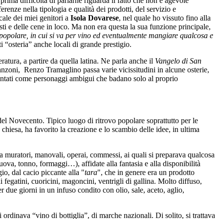
rima difficoltà di parlarne riguarda il fatto che non è agevole
renze nella tipologia e qualità dei prodotti, del servizio e
cale dei miei genitori a
Isola Dovarese
, nel quale ho vissuto fino alla
sti e delle cene in loco. Ma non era questa la sua funzione principale,
 popolare, in cui si va per vino ed eventualmente mangiare qualcosa e
i “osteria” anche locali di grande prestigio.
eratura, a partire da quella latina. Ne parla anche il
Vangelo di San
zoni, Renzo Tramaglino passa varie vicissitudini in alcune osterie,
entati come personaggi ambigui che badano solo al proprio
 del Novecento. Tipico luogo di ritrovo popolare soprattutto per le
chiesa, ha favorito la creazione e lo scambio delle idee, in ultima
da muratori, manovali, operai, commessi, ai quali si preparava qualcosa
n uova, tonno, formaggi…), affidate alla fantasia e alla disponibilità
o, dal cacio piccante alla "
tara
", che in genere era un prodotto
di fegatini, cuoricini, magoncini, ventrigli di gallina. Molto diffuso,
r due giorni in un infuso condito con olio, sale, aceto, aglio,
 ordinava “vino di bottiglia”, di marche nazionali. Di solito, si trattava