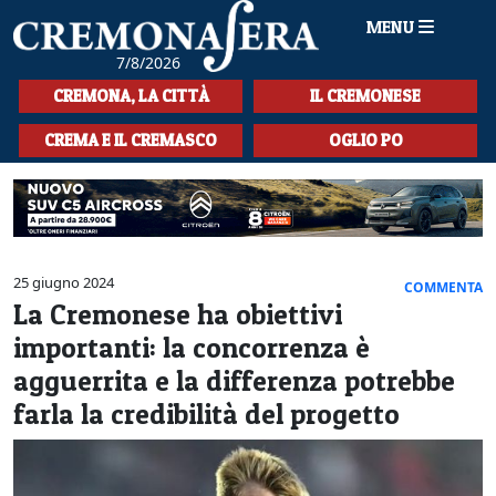
MENU
7/8/2026
HOME
CREMONA, LA CITTÀ
IL CREMONESE
CRONACA
CREMA E IL CREMASCO
OGLIO PO
SPORT
LA MUSICA
CULTURA
25 giugno 2024
COMMENTA
La Cremonese ha obiettivi
LA STORIA
importanti: la concorrenza è
SPETTACOLI
agguerrita e la differenza potrebbe
farla la credibilità del progetto
L'EDITORIALE
SEZIONI