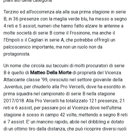
piani alti della categoria.
Terzino ed all’occorrenza ala alla sua prima stagione in serie
B, in 36 presenze con la maglia verde blu, ha messo a segno
4 reti e 5 assist, numeri che hanno fatto alzare le antenne a
molte società di serie B come il Frosinone, ma anche il
l’Empoli o il Cagliari in serie A, che potrebbe offrirgli un
palcoscenico importante, ma non un ruolo non da
protagonista.
Un nome che circola sui taccuini di molti procuratori di serie
B è quello di
Matteo Della Morte
di proprietà del Vicenza.
Attaccante classe ‘99, cresciuto nel settore giovanile della
Juventus, per chiuderlo alla Pro Vercelli, dove ha esordito in
prima squadra nel campionato di serie B nella stagione
2017/018. Alla Pro Vercelli ha totalizzato 121 presenze, 21
reti e 6 assist, per passare poi al Vicenza dove nell’ultima
stagione è sceso in campo 42 volte, mettendo a segno 8 reti
e 7 assist. E’ un mancino rapido, abile nel dribbling e dotato
di un ottimo tiro dalla distanza, che può ricoprire diversi ruoli