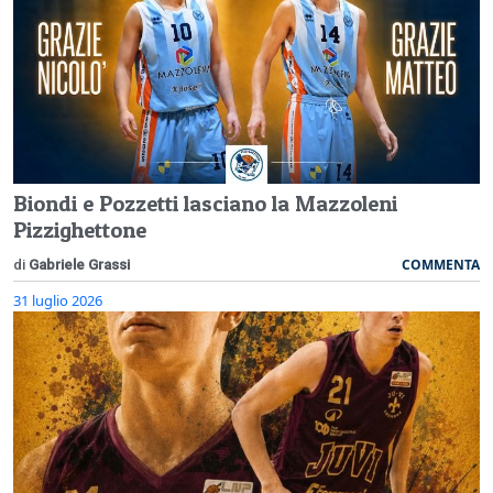
Biondi e Pozzetti lasciano la Mazzoleni
Pizzighettone
COMMENTA
di
Gabriele Grassi
31 luglio 2026