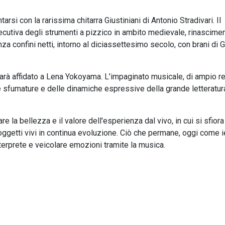
si con la rarissima chitarra Giustiniani di Antonio Stradivari. Il
ecutiva degli strumenti a pizzico in ambito medievale, rinascime
a confini netti, intorno al diciassettesimo secolo, con brani di G
sarà affidato a Lena Yokoyama. L'impaginato musicale, di ampio r
le sfumature e delle dinamiche espressive della grande letteratur
 la bellezza e il valore dell'esperienza dal vivo, in cui si sfiora 
oggetti vivi in continua evoluzione. Ciò che permane, oggi come ier
nterprete e veicolare emozioni tramite la musica.