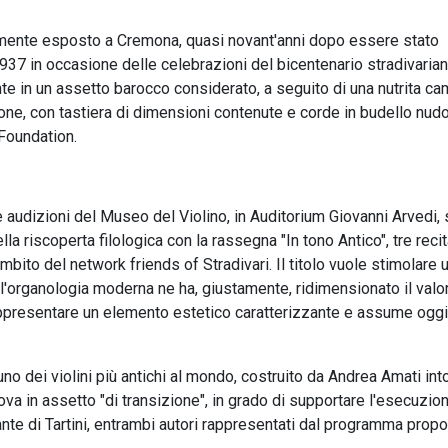
amente esposto a Cremona, quasi novant'anni dopo essere stato
937 in occasione delle celebrazioni del bicentenario stradivarian
nte in un assetto barocco considerato, a seguito di una nutrita c
ione, con tastiera di dimensioni contenute e corde in budello nudo
Foundation.
he audizioni del Museo del Violino, in Auditorium Giovanni Arvedi, 
lla riscoperta filologica con la rassegna "In tono Antico", tre recit
'ambito del network friends of Stradivari. Il titolo vuole stimolare 
e l'organologia moderna ne ha, giustamente, ridimensionato il valo
ppresentare un elemento estetico caratterizzante e assume oggi
no dei violini più antichi al mondo, costruito da Andrea Amati int
ova in assetto "di transizione", in grado di supportare l'esecuzio
lante di Tartini, entrambi autori rappresentati dal programma prop