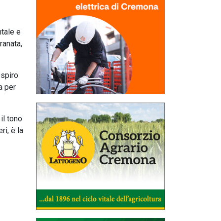
ntale e
ranata,
espiro
a per
il tono
i, è la