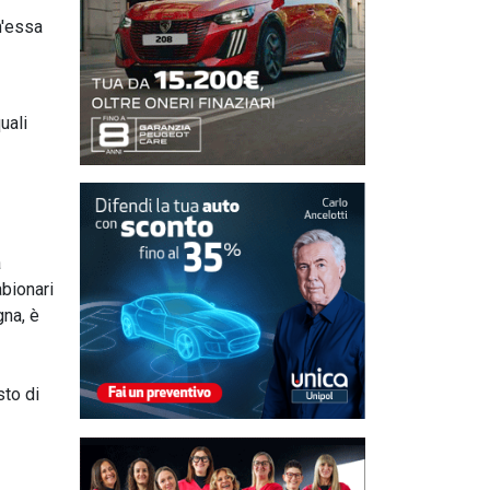
h'essa
uali
à
bionari
gna, è
sto di