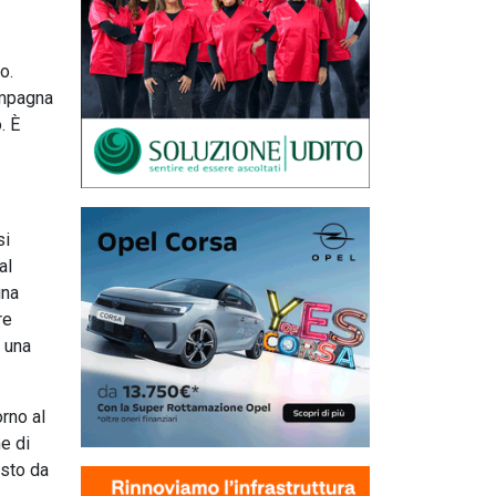
o.
ampagna
. È
si
al
una
re
 una
orno al
ne di
osto da