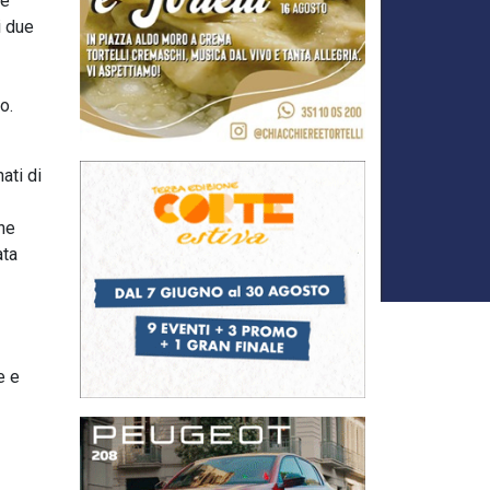
ce
i due
o.
ati di
che
ata
e e