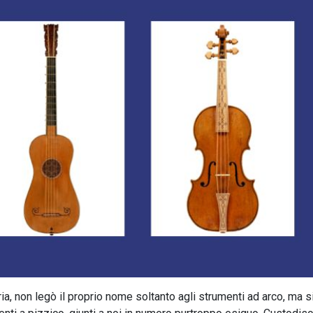
oria, non legò il proprio nome soltanto agli strumenti ad arco, ma s