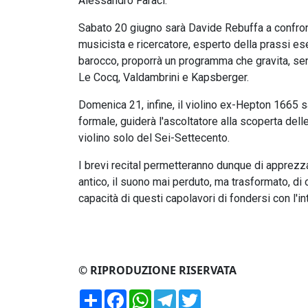
Alessandro Faraci.
Sabato 20 giugno sarà Davide Rebuffa a confrontar
musicista e ricercatore, esperto della prassi es
barocco, proporrà un programma che gravita, senz
Le Cocq, Valdambrini e Kapsberger.
Domenica 21, infine, il violino ex-Hepton 1665 
formale, guiderà l'ascoltatore alla scoperta del
violino solo del Sei-Settecento.
I brevi recital permetteranno dunque di apprezzare
antico, il suono mai perduto, ma trasformato, di 
capacità di questi capolavori di fondersi con l'i
© RIPRODUZIONE RISERVATA
Condividi
Facebook
WhatsApp
Telegram
Twitter