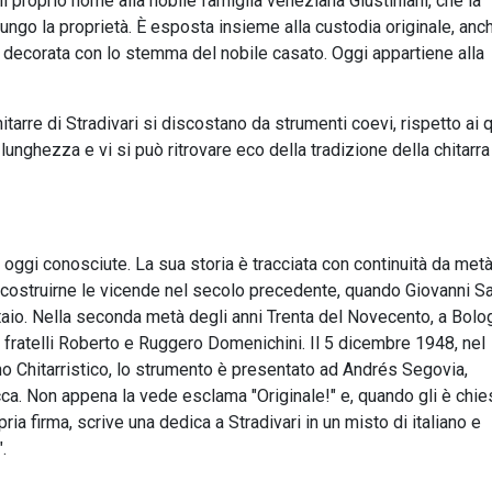
l proprio nome alla nobile famiglia veneziana Giustiniani, che la
lungo la proprietà. È esposta insieme alla custodia originale, anc
e decorata con lo stemma del nobile casato. Oggi appartiene alla
hitarre di Stradivari si discostano da strumenti coevi, rispetto ai q
unghezza e vi si può ritrovare eco della tradizione della chitarra
ari oggi conosciute. La sua storia è tracciata con continuità da met
costruirne le vicende nel secolo precedente, quando Giovanni Sa
iutaio. Nella seconda metà degli anni Trenta del Novecento, a Bolo
, i fratelli Roberto e Ruggero Domenichini. Il 5 dicembre 1948, nel
 Chitarristico, lo strumento è presentato ad Andrés Segovia,
ca. Non appena la vede esclama "Originale!" e, quando gli è chie
opria firma, scrive una dedica a Stradivari in un misto di italiano e
".