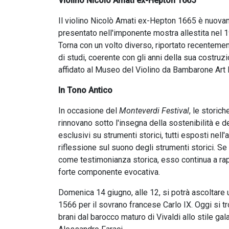
Violino Nicolò Amati ex-Hepton 1665
Il violino Nicolò Amati ex-Hepton 1665 è nuov
presentato nell'imponente mostra allestita nel 1
Torna con un volto diverso, riportato recenteme
di studi, coerente con gli anni della sua costruz
affidato al Museo del Violino da Bambarone Art 
In Tono Antico
In occasione del
Monteverdi Festival
, le storic
rinnovano sotto l'insegna della sostenibilità e de
esclusivi su strumenti storici, tutti esposti nell
riflessione sul suono degli strumenti storici. S
come testimonianza storica, esso continua a ra
forte componente evocativa.
Domenica 14 giugno, alle 12, si potrà ascoltare u
1566 per il sovrano francese Carlo IX. Oggi si tr
brani dal barocco maturo di Vivaldi allo stile ga