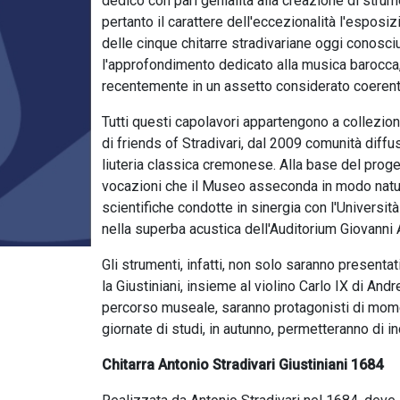
dedicò con pari genialità alla creazione di stru
pertanto il carattere dell'eccezionalità l'espos
delle cinque chitarre stradivariane oggi conosciu
l'approfondimento dedicato alla musica barocca,
recentemente in un assetto considerato coerente
Tutti questi capolavori appartengono a collezio
di friends of Stradivari, dal 2009 comunità diffu
liuteria classica cremonese. Alla base del progetto
vocazioni che il Museo asseconda in modo natural
scientifiche condotte in sinergia con l'Università 
nella superba acustica dell'Auditorium Giovanni 
Gli strumenti, infatti, non solo saranno presentat
la Giustiniani, insieme al violino Carlo IX di An
percorso museale, saranno protagonisti di momen
giornate di studi, in autunno, permetteranno di i
Chitarra Antonio Stradivari Giustiniani 1684