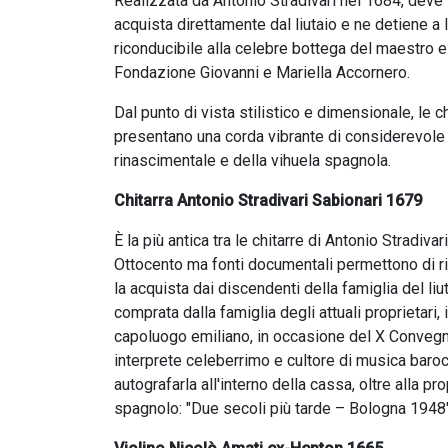
Realizzata da Antonio Stradivari nel 1684, deve i
acquista direttamente dal liutaio e ne detiene a 
riconducibile alla celebre bottega del maestro 
Fondazione Giovanni e Mariella Accornero.
Dal punto di vista stilistico e dimensionale, le c
presentano una corda vibrante di considerevole l
rinascimentale e della vihuela spagnola.
Chitarra Antonio Stradivari Sabionari 1679
È la più antica tra le chitarre di Antonio Stradiv
Ottocento ma fonti documentali permettono di ri
la acquista dai discendenti della famiglia del l
comprata dalla famiglia degli attuali proprietari
capoluogo emiliano, in occasione del X Convegno
interprete celeberrimo e cultore di musica baroc
autografarla all'interno della cassa, oltre alla pr
spagnolo: "Due secoli più tarde – Bologna 1948