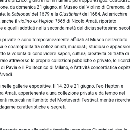
menti a pizzico, giunti a noi in numero purtroppo esiguo. Custodis
izione, da domenica 21 giugno, al Museo del Violino di Cremona, d
te: la
Sabionari
del 1679 e la
Giustiniani
del 1684. Ad arricchire
 anche il
violino ex-Hepton 1665
di Nicolò Amati, riportato
 a quelli adottati nella seconda metà del diciassettesimo secol
ni private e sono temporaneamente affidati al Museo nell'ambito
sa e cosmopolita tra collezionisti, musicisti, studiosi e appassion
 la volontà di condividere saperi, cultura, creatività. Si tratta di
e attraverso le proprie collezioni pubbliche e private, le ricer
di Pavia e il Politecnico di Milano, e l'attività concertistica ospit
Arvedi.
i nelle gallerie espositive. Il 14, 20 e 21 giugno, l'ex-Hepton e
drea Amati, appartenente a una collezione privata e da tempo nel
ti musicali nell'ambito del Monteverdi Festival, mentre ricerch
ndagarne caratteristiche e segreti.