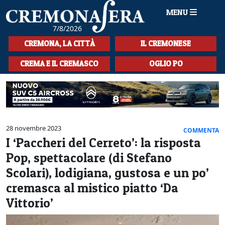
MENU
7/8/2026
HOME
CREMONA, LA CITTÀ
IL CREMONESE
CRONACA
CREMA E IL CREMASCO
OGLIO PO
SPORT
LA MUSICA
CULTURA
28 novembre 2023
COMMENTA
I ‘Paccheri del Cerreto’: la risposta
LA STORIA
Pop, spettacolare (di Stefano
SPETTACOLI
Scolari), lodigiana, gustosa e un po’
cremasca al mistico piatto ‘Da
L'EDITORIALE
Vittorio’
SEZIONI