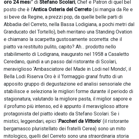
oro 24 mes
i” di
Stefano Scolari
, Chef e Patron di quel bel
posto che è l’
Antica Osteria del Cerreto
(si mangia da Re e
si beve da Regine, a prezzi pop, da quelle belle parti di
Abbadia del Cerreto, nella Bassa Lodigiana, a pochi metri dal
Granducato del Tortello), beh meritano una Standing Ovation
e chiamano la scarpetta gustosamente scorretta: che il
piatto va restituito pulito, capito? Ah… prodotto nello
stabilimento di Lodigrana, inaugurato nel 1958 a Casaletto
Ceredano, quindi a un passo dal ristorante di Scolari,
meraviglioso ‘Ambasciatore del Made in Lodi nel Mondo’, il
Bella Lodi Riserva Oro è il ‘formaggio grana’ frutto di un
apposito gruppo di degustazione ed analisi sensoriale che
stabilisce e seleziona le migliori forme durante il periodo di
stagionatura, valutando la migliore pasta, il miglior sapore e
il profumo più intenso, ed è appunto il meraviglioso attore
protagonista del piatto ideato da Stefano Scolari. Se i
mistici, leggendari, epici ‘
Paccheri da Vittorio
’ (il ristorante
bergamasco pluristellato dei fratelli Cerea) sono un mito
mitologico, quelli del Cerreto sono una straordinaria storia