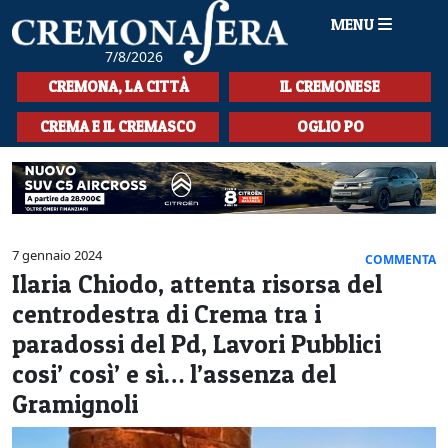
MENU
7/8/2026
HOME
CREMONA, LA CITTÀ
IL CREMONESE
CRONACA
CREMA E IL CREMASCO
OGLIO PO
SPORT
LA MUSICA
CULTURA
7 gennaio 2024
COMMENTA
Ilaria Chiodo, attenta risorsa del
LA STORIA
centrodestra di Crema tra i
SPETTACOLI
paradossi del Pd, Lavori Pubblici
cosi’ così’ e sì… l’assenza del
L'EDITORIALE
Gramignoli
SEZIONI