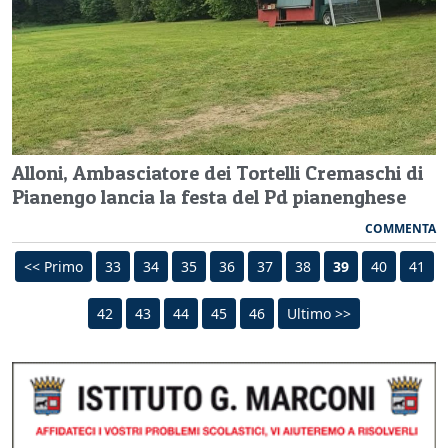
Alloni, Ambasciatore dei Tortelli Cremaschi di
Pianengo lancia la festa del Pd pianenghese
COMMENTA
<< Primo
33
34
35
36
37
38
39
40
41
42
43
44
45
46
Ultimo >>