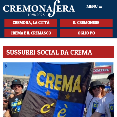
MENU
10/8/2026
HOME
CREMONA, LA CITTÀ
IL CREMONESE
CRONACA
CREMA E IL CREMASCO
OGLIO PO
SPORT
SUSSURRI SOCIAL DA CREMA
LA MUSICA
CULTURA
LA STORIA
SPETTACOLI
L'EDITORIALE
SEZIONI