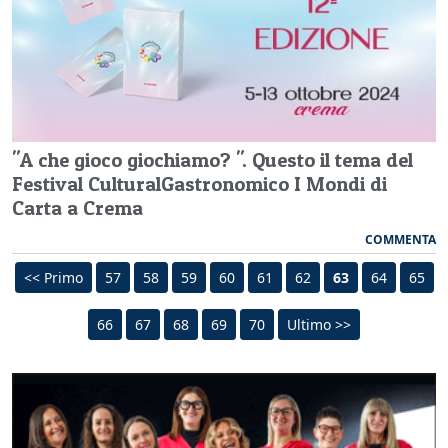
"A che gioco giochiamo? ". Questo il tema del
Festival CulturalGastronomico I Mondi di
Carta a Crema
COMMENTA
<< Primo
57
58
59
60
61
62
63
64
65
66
67
68
69
70
Ultimo >>