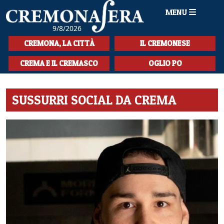
MENU
9/8/2026
HOME
CREMONA, LA CITTÀ
IL CREMONESE
CRONACA
CREMA E IL CREMASCO
OGLIO PO
SPORT
SUSSURRI SOCIAL DA CREMA
LA MUSICA
CULTURA
LA STORIA
SPETTACOLI
L'EDITORIALE
SEZIONI