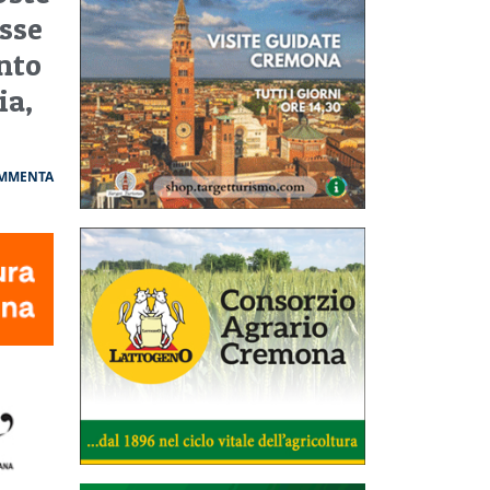
sse
nto
ia,
MMENTA