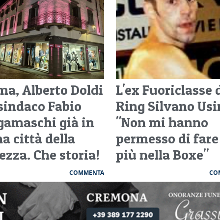
ma, Alberto Doldi
L'ex Fuoriclasse 
 sindaco Fabio
Ring Silvano Usi
gamaschi già in
"Non mi hanno
a città della
permesso di fare
ezza. Che storia!
più nella Boxe"
COMMENTA
CO