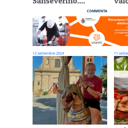
Sanseverino....
val
COMMENTA
12 settembre 2024
11 sett