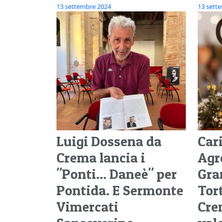
13 settembre 2024
13 sett
Luigi Dossena da
Car
Crema lancia i
Agr
"Ponti... Daneè" per
Gra
Pontida. E Sermonte
Tort
Vimercati
Cre