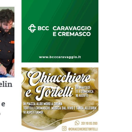
elin
 e
o