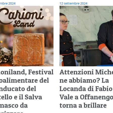
embre 2024
12 settembre 2024
ioniland, Festival
Attenzioni Mich
oalimentare del
ne abbiamo? La
nducato del
Locanda di Fabio
ello e il Salva
Vale a Offaneng
masco da
torna a brillare