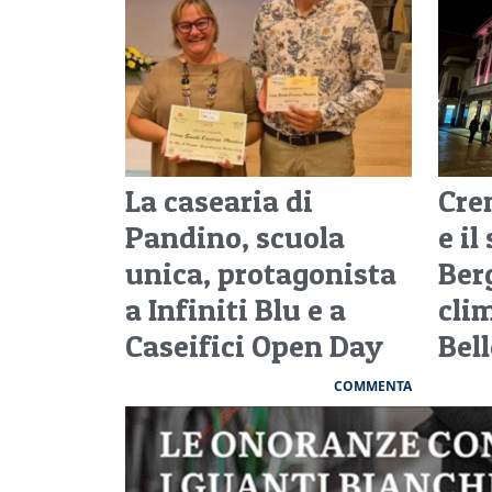
La casearia di
Cre
Pandino, scuola
e il
unica, protagonista
Ber
a Infiniti Blu e a
clim
Caseifici Open Day
Bell
COMMENTA