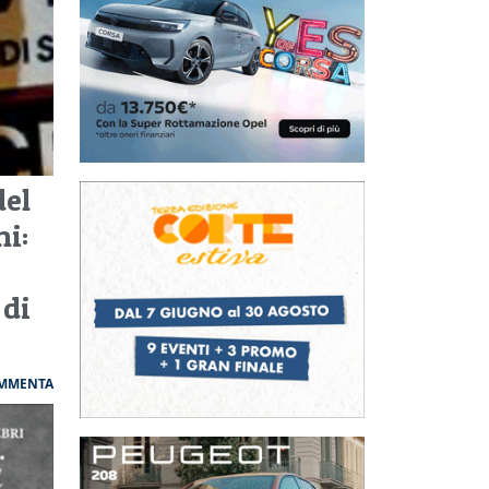
del
ni:
 di
MMENTA