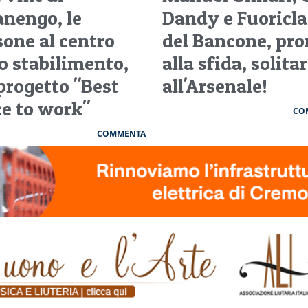
anengo, le
Dandy e Fuoricla
sone al centro
del Bancone, pro
lo stabilimento,
alla sfida, solitar
 progetto "Best
all'Arsenale!
ce to work"
CO
COMMENTA