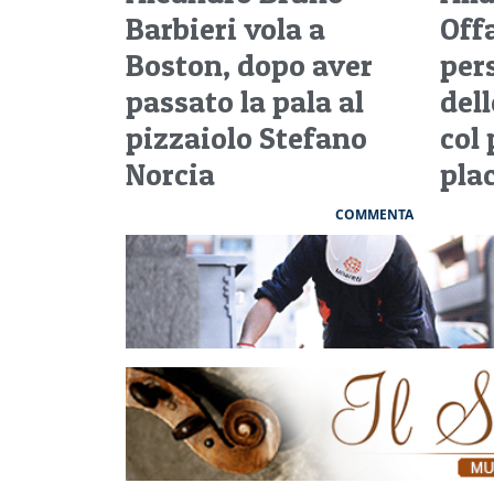
Barbieri vola a
Off
Boston, dopo aver
per
passato la pala al
del
pizzaiolo Stefano
col
Norcia
pla
COMMENTA