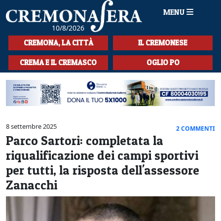
MENU
10/8/2026
HOME
CREMONA, LA CITTÀ
IL CREMONESE
CRONACA
CREMA E IL CREMASCO
OGLIO PO
SPORT
LA MUSICA
CULTURA
8 settembre 2025
2 COMMENTI
Parco Sartori: completata la
LA STORIA
riqualificazione dei campi sportivi
SPETTACOLI
per tutti, la risposta dell'assessore
Zanacchi
L'EDITORIALE
SEZIONI