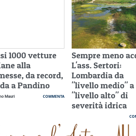
si 1000 vetture
Sempre meno ac
iane alla
L'ass. Sertori:
messe, da record,
Lombardia da
da a Pandino
"livello medio" a
"livello alto" di
COMMENTA
no Mauri
severità idrica
CO