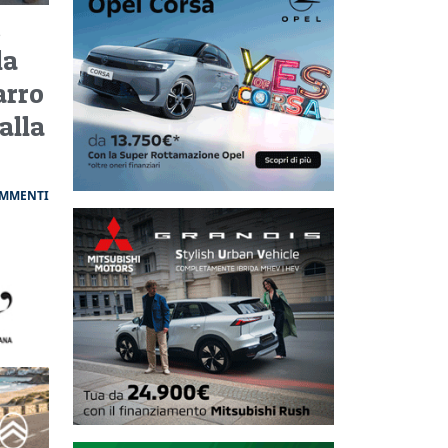
i
la
arro
alla
OMMENTI