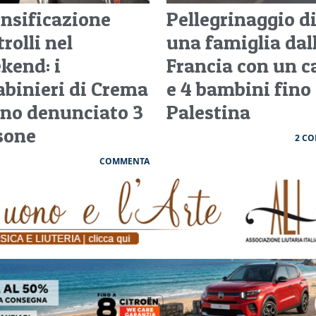
ensificazione
Pellegrinaggio d
rolli nel
una famiglia dal
kend: i
Francia con un c
abinieri di Crema
e 4 bambini fino 
no denunciato 3
Palestina
sone
2 C
COMMENTA