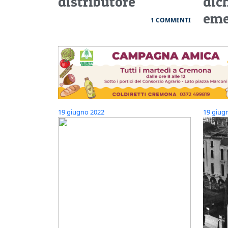
distributore
dic
eme
1 COMMENTI
19 giugno 2022
19 giug