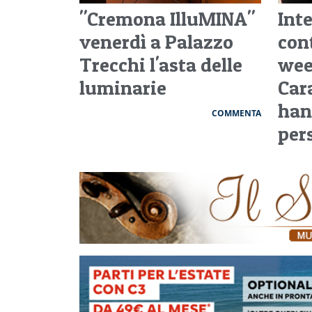
"Cremona IlluMINA"
Int
venerdì a Palazzo
cont
Trecchi l'asta delle
wee
luminarie
Car
han
COMMENTA
per