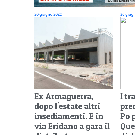
20 giugno 2022
20 giug
Ex Armaguerra,
I tr
dopo l'estate altri
pre
insediamenti. E in
Po p
via Eridano a gara il
Que