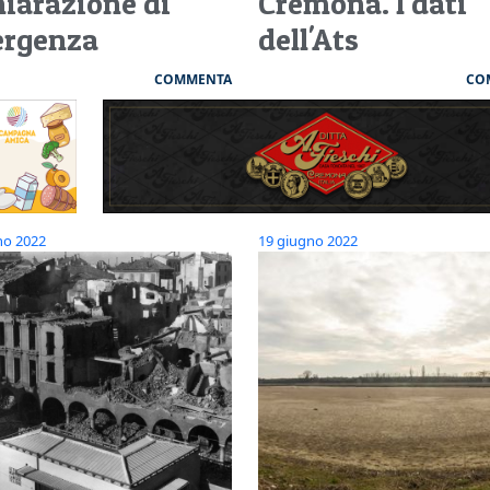
hiarazione di
Cremona. I dati
rgenza
dell'Ats
COMMENTA
CO
no 2022
19 giugno 2022