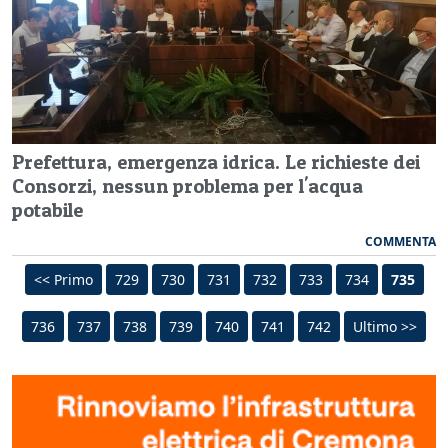
Prefettura, emergenza idrica. Le richieste dei
Consorzi, nessun problema per l'acqua
potabile
COMMENTA
<< Primo
729
730
731
732
733
734
735
736
737
738
739
740
741
742
Ultimo >>