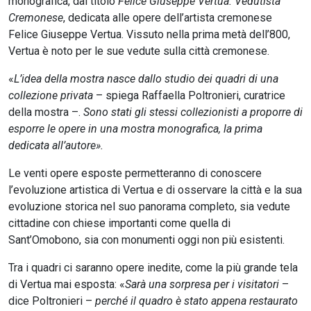
monografica, dal titolo
Felice Giuseppe Vertua. Vedutista
Cremonese
, dedicata alle opere dell’artista cremonese
Felice Giuseppe Vertua. Vissuto nella prima metà dell’800,
Vertua è noto per le sue vedute sulla città cremonese.
«
L’idea della mostra nasce dallo studio dei quadri di una
collezione privata
– spiega Raffaella Poltronieri, curatrice
della mostra –.
Sono stati gli stessi collezionisti a proporre di
esporre le opere in una mostra monografica, la prima
dedicata all’autore».
Le venti opere esposte permetteranno di conoscere
l’evoluzione artistica di Vertua e di osservare la città e la sua
evoluzione storica nel suo panorama completo, sia vedute
cittadine con chiese importanti come quella di
Sant’Omobono, sia con monumenti oggi non più esistenti.
Tra i quadri ci saranno opere inedite, come la più grande tela
di Vertua mai esposta: «
Sarà una sorpresa per i visitatori
–
dice Poltronieri –
perché il quadro è stato appena restaurato