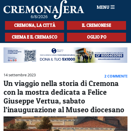
MENU
6/8/2026
HOME
CREMONA, LA CITTÀ
IL CREMONESE
CRONACA
CREMA E IL CREMASCO
OGLIO PO
SPORT
LA MUSICA
CULTURA
14 settembre 2023
2 COMMENTI
Un viaggio nella storia di Cremona
LA STORIA
con la mostra dedicata a Felice
SPETTACOLI
Giuseppe Vertua, sabato
l’inaugurazione al Museo diocesano
L'EDITORIALE
SEZIONI