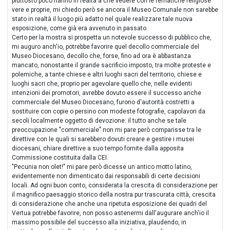
piuttosto poco hanno in realtà a che vedere con le tematiche religiose
vere e proprie, mi chiedo però se ancora il Museo Comunale non sarebbe
stato in realtà il luogo più adatto nel quale realizzare tale nuova
esposizione, come già era avvenuto in passato.
Certo per la mostra si prospetta un notevole successo di pubblico che,
mi auguro anch'io, potrebbe favorire quel decollo commerciale del
Museo Diocesano, decollo che, forse, fino ad ora è abbastanza
mancato, nonostante il grande sacrificio imposto, tra molte proteste e
polemiche, a tante chiese e altri luoghi sacri del territorio, chiese e
luoghi sacri che, proprio per agevolare quello che, nelle evidenti
intenzioni dei promotori, avrebbe dovuto essere il successo anche
commerciale del Museo Diocesano, furono d'autorità costretti a
sostituire con copie o persino con modeste fotografie, capolavori da
secoli localmente oggetto di devozione: il tutto anche se tale
preoccupazione "commerciale" non mi pare però comparisse tra le
direttive con le quali si sarebbero dovuti creare e gestire i musei
diocesani, chiare direttive a suo tempo fornite dalla apposita
Commissione costituita dalla CEI.
"Pecunia non olet!" mi pare però dicesse un antico motto latino,
evidentemente non dimenticato dai responsabili di certe decisioni
locali. Ad ogni buon conto, considerata la crescita di considerazione per
il magnifico paesaggio storico della nostra pur trascurata città, crescita
di considerazione che anche una ripetuta esposizione dei quadri del
Vertua potrebbe favorire, non posso astenermi dall'augurare anch'io il
massimo possibile del successo alla iniziativa, plaudendo, in