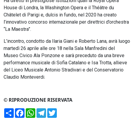
Ha diretto in prestigiose istituzioni quali la Royal Opera
House di Londra, la Washington Opera e il Théâtre du
Châtelet di Parigi e, dulcis in fundo, nel 2020 ha creato
l’innovativo concorso internazionale per direttrici d’orchestra
“La Maestra”.
L'incontro, condotto da Ilaria Giani e Roberto Lana, avrà luogo
martedì 26 aprile alle ore 18 nella Sala Manfredini del
Museo Civico Ala Ponzone e sarà preceduto da una breve
performance musicale di Sofia Catalano e Isa Trotta, allieve
del Liceo Musicale Antonio Stradivari e del Conservatorio
Claudio Monteverdi.
© RIPRODUZIONE RISERVATA
Condividi
Facebook
WhatsApp
Telegram
Twitter