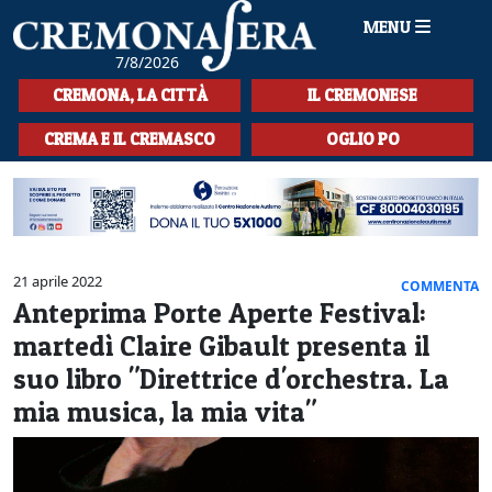
MENU
7/8/2026
HOME
CREMONA, LA CITTÀ
IL CREMONESE
CRONACA
CREMA E IL CREMASCO
OGLIO PO
SPORT
LA MUSICA
CULTURA
21 aprile 2022
COMMENTA
Anteprima Porte Aperte Festival:
LA STORIA
martedì Claire Gibault presenta il
SPETTACOLI
suo libro "Direttrice d'orchestra. La
mia musica, la mia vita"
L'EDITORIALE
SEZIONI