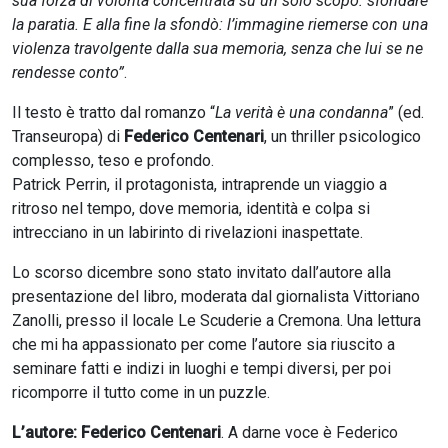
sua forza di volontà concentrata su un solo scopo: sfondare
la paratia. E alla fine la sfondò: l’immagine riemerse con una
violenza travolgente dalla sua memoria, senza che lui se ne
rendesse conto”
.
Il testo è tratto dal romanzo “
La verità è una condanna
” (ed.
Transeuropa) di
Federico Centenari
, un thriller psicologico
complesso, teso e profondo.
Patrick Perrin, il protagonista, intraprende un viaggio a
ritroso nel tempo, dove memoria, identità e colpa si
intrecciano in un labirinto di rivelazioni inaspettate.
Lo scorso dicembre sono stato invitato dall’autore alla
presentazione del libro, moderata dal giornalista Vittoriano
Zanolli, presso il locale Le Scuderie a Cremona. Una lettura
che mi ha appassionato per come l’autore sia riuscito a
seminare fatti e indizi in luoghi e tempi diversi, per poi
ricomporre il tutto come in un puzzle.
L’autore: Federico Centenari
. A darne voce è Federico