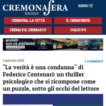
MENU
8/8/2026
HOME
CREMONA, LA CITTÀ
IL CREMONESE
CRONACA
CREMA E IL CREMASCO
OGLIO PO
SPORT
LA MUSICA
CULTURA
2 gennaio 2026
1 COMMENTI
"La verità è una condanna" di
LA STORIA
Federico Centenari: un thriller
SPETTACOLI
psicologico che si ricompone come
un puzzle, sotto gli occhi del lettore
L'EDITORIALE
SEZIONI