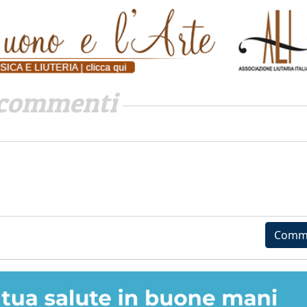
commenti
Comm