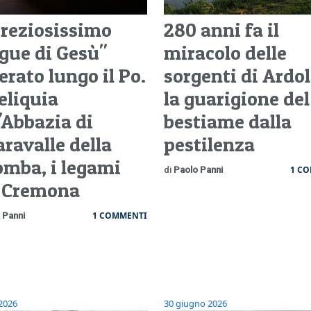
"Preziosissimo
280 anni fa il
gue di Gesù"
miracolo delle
erato lungo il Po.
sorgenti di Ardol
eliquia
la guarigione del
'Abbazia di
bestiame dalla
aravalle della
pestilenza
omba, i legami
1 C
di
Paolo Panni
 Cremona
1 COMMENTI
 Panni
 2026
30 giugno 2026