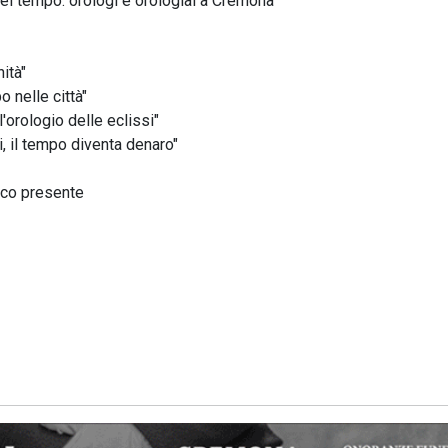
del tempo: orologi e orologiai a Cremona"
ità"
o nelle città"
'orologio delle eclissi"
i, il tempo diventa denaro"
lico presente