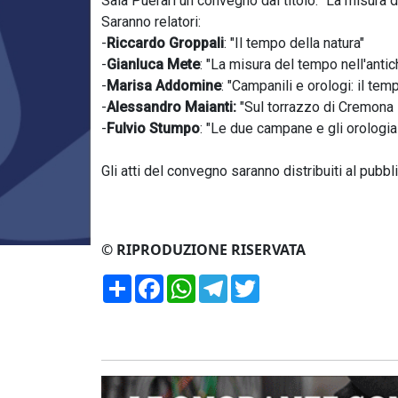
Sala Puerari un convegno dal titolo: "La misura 
Saranno relatori:
-
Riccardo Groppali
: "Il tempo della natura"
-
Gianluca Mete
: "La misura del tempo nell'antich
-
Marisa Addomine
: "Campanili e orologi: il temp
-
Alessandro Maianti:
"Sul torrazzo di Cremona l
-
Fulvio Stumpo
: "Le due campane e gli orologia
Gli atti del convegno saranno distribuiti al pubb
© RIPRODUZIONE RISERVATA
Condividi
Facebook
WhatsApp
Telegram
Twitter