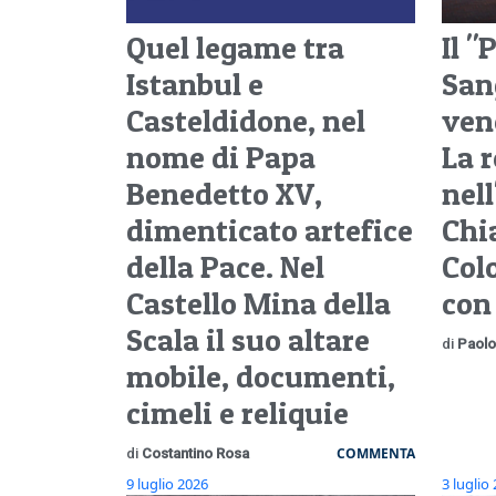
Quel legame tra
Il 
Istanbul e
San
Casteldidone, nel
ven
nome di Papa
La r
Benedetto XV,
nell
dimenticato artefice
Chi
della Pace. Nel
Col
Castello Mina della
con
Scala il suo altare
di
Paolo
mobile, documenti,
cimeli e reliquie
COMMENTA
di
Costantino Rosa
9 luglio 2026
3 luglio