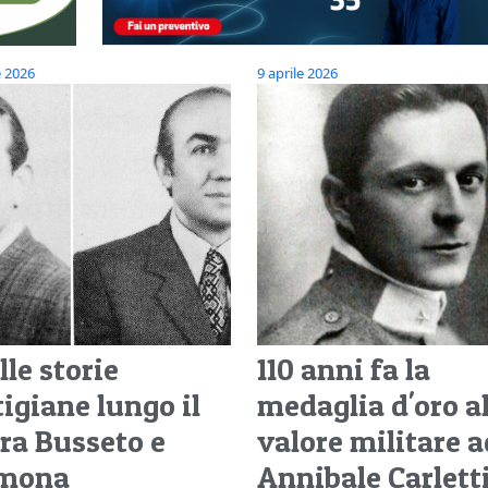
e 2026
9 aprile 2026
le storie
110 anni fa la
tigiane lungo il
medaglia d'oro a
tra Busseto e
valore militare a
mona
Annibale Carlett