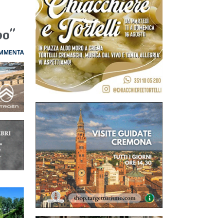
po"
MMENTA