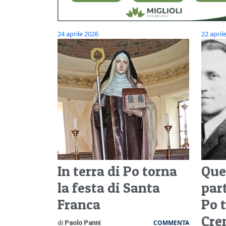
24 aprile 2026
22 april
In terra di Po torna
Quel
la festa di Santa
par
Franca
Po 
Cre
COMMENTA
di
Paolo Panni