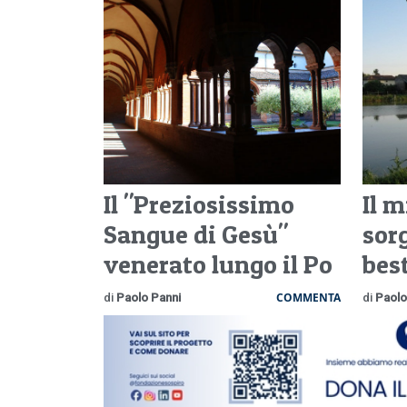
Il "Preziosissimo
Il m
Sangue di Gesù"
sorg
venerato lungo il Po
bes
COMMENTA
di
Paolo Panni
di
Paolo