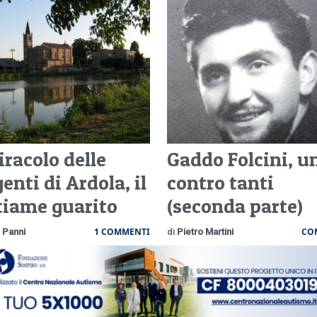
iracolo delle
Gaddo Folcini, u
enti di Ardola, il
contro tanti
tiame guarito
(seconda parte)
1 COMMENTI
CO
 Panni
di
Pietro Martini