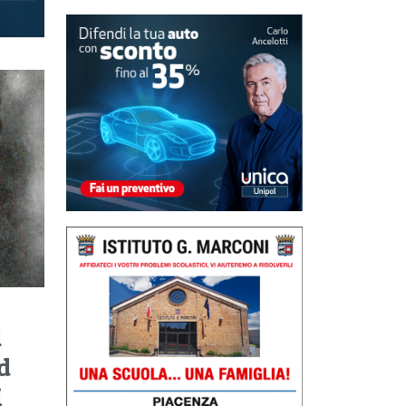
l
d
i