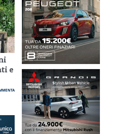
ni
ti e
MMENTA