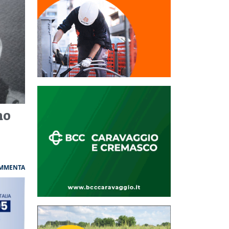
no
MMENTA