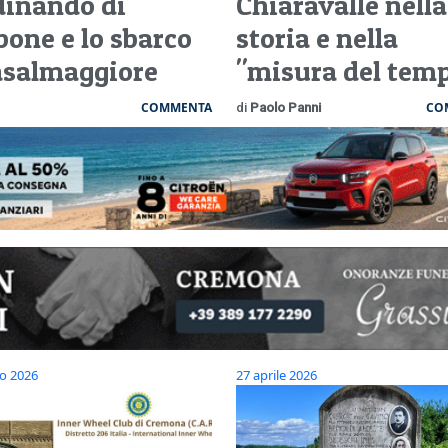
dinando di
Chiaravalle nella
bone e lo sbarco
storia e nella
asalmaggiore
"misura del tem
COMMENTA
CO
di
Paolo Panni
o 2026
27 aprile 2026