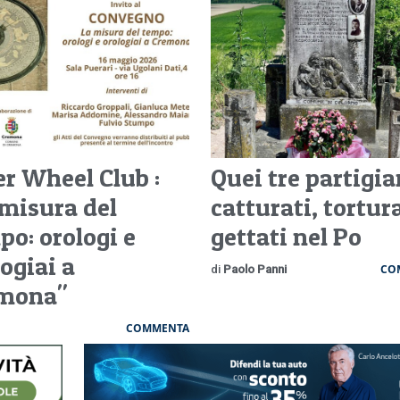
er Wheel Club :
Quei tre partigia
 misura del
catturati, tortura
po: orologi e
gettati nel Po
ogiai a
CO
di
Paolo Panni
mona"
COMMENTA