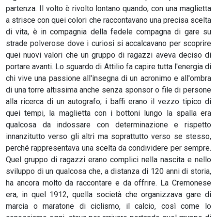
partenza. Il volto è rivolto lontano quando, con una maglietta
a strisce con quei colori che raccontavano una precisa scelta
di vita, è in compagnia della fedele compagna di gare su
strade polverose dove i curiosi si accalcavano per scoprire
quei nuovi valori che un gruppo di ragazzi aveva deciso di
portare avanti. Lo sguardo di Attilio fa capire tutta l'energia di
chi vive una passione all'insegna di un acronimo e all'ombra
di una torre altissima anche senza sponsor o file di persone
alla ricerca di un autografo; i baffi erano il vezzo tipico di
quei tempi, la maglietta con i bottoni lungo la spalla era
qualcosa da indossare con determinazione e rispetto
innanzitutto verso gli altri ma soprattutto verso se stesso,
perché rappresentava una scelta da condividere per sempre.
Quel gruppo di ragazzi erano complici nella nascita e nello
sviluppo di un qualcosa che, a distanza di 120 anni di storia,
ha ancora molto da raccontare e da offrire. La Cremonese
era, in quel 1912, quella società che organizzava gare di
marcia o maratone di ciclismo, il calcio, così come lo