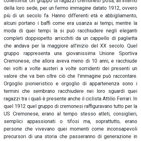
collettività. Un gruppo di ragazzi cremonesi posa, all'interno
della loro sede, per un fermo immagine datato 1912, ovvero
più di un secolo fa. Hanno differenti età e abbigliamento,
alcuni portano i baffi come era usanza ai tempi, mentre la
moda di quei tempi la si può racchiudere negli eleganti
completi doppiopetto arricchiti da un cappello di paglietta
che andava per la maggiore all'inizio del XX secolo. Quel
gruppo rappresenta una giovanissima Unione Sportiva
Cremonese, che allora aveva meno di 10 anni, e racchiude
nei volti a volte austeri a volte sorridenti dei presenti un
valore che va ben oltre ciò che l'immagine può raccontare.
Orgoglio pionieristico e orgoglio di appartenenza sono i
termini che sembrano racchiudere nei loro sguardi quei
ragazzi tra i quali è presente anche il ciclista Attilio Ferrari. In
quel 1912 quel gruppo di cremonesi raffiguravano tutto per la
US Cremonese, erano al tempo stesso atleti, consiglieri,
semplici appassionati o tifosi ma, soprattutto, erano
persone che vivevano quei momenti come inconsapevoli
precursori di una storia che passeranno di generazione in