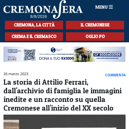
MENU
8/8/2026
HOME
CREMONA, LA CITTÀ
IL CREMONESE
CRONACA
CREMA E IL CREMASCO
OGLIO PO
SPORT
LA MUSICA
CULTURA
26 marzo 2023
COMMENTA
La storia di Attilio Ferrari,
LA STORIA
dall'archivio di famiglia le immagini
SPETTACOLI
inedite e un racconto su quella
Cremonese all'inizio del XX secolo
L'EDITORIALE
SEZIONI