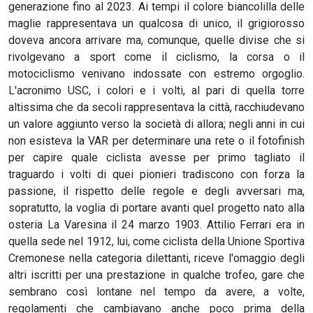
generazione fino al 2023. Ai tempi il colore biancolilla delle
maglie rappresentava un qualcosa di unico, il grigiorosso
doveva ancora arrivare ma, comunque, quelle divise che si
rivolgevano a sport come il ciclismo, la corsa o il
motociclismo venivano indossate con estremo orgoglio.
L'acronimo USC, i colori e i volti, al pari di quella torre
altissima che da secoli rappresentava la città, racchiudevano
un valore aggiunto verso la società di allora; negli anni in cui
non esisteva la VAR per determinare una rete o il fotofinish
per capire quale ciclista avesse per primo tagliato il
traguardo i volti di quei pionieri tradiscono con forza la
passione, il rispetto delle regole e degli avversari ma,
sopratutto, la voglia di portare avanti quel progetto nato alla
osteria La Varesina il 24 marzo 1903. Attilio Ferrari era in
quella sede nel 1912, lui, come ciclista della Unione Sportiva
Cremonese nella categoria dilettanti, riceve l'omaggio degli
altri iscritti per una prestazione in qualche trofeo, gare che
sembrano così lontane nel tempo da avere, a volte,
regolamenti che cambiavano anche poco prima della