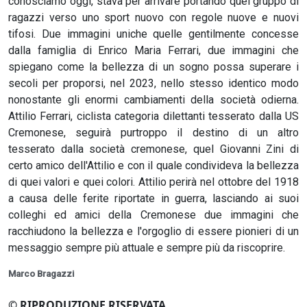
conosciamo oggi, stava per arrivare portando quel gruppo di
ragazzi verso uno sport nuovo con regole nuove e nuovi
tifosi. Due immagini uniche quelle gentilmente concesse
dalla famiglia di Enrico Maria Ferrari, due immagini che
spiegano come la bellezza di un sogno possa superare i
secoli per proporsi, nel 2023, nello stesso identico modo
nonostante gli enormi cambiamenti della società odierna.
Attilio Ferrari, ciclista categoria dilettanti tesserato dalla US
Cremonese, seguirà purtroppo il destino di un altro
tesserato dalla società cremonese, quel Giovanni Zini di
certo amico dell'Attilio e con il quale condivideva la bellezza
di quei valori e quei colori. Attilio perirà nel ottobre del 1918
a causa delle ferite riportate in guerra, lasciando ai suoi
colleghi ed amici della Cremonese due immagini che
racchiudono la bellezza e l'orgoglio di essere pionieri di un
messaggio sempre più attuale e sempre più da riscoprire.
Marco Bragazzi
© RIPRODUZIONE RISERVATA