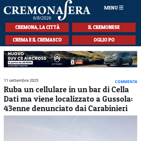
MENU
6/8/2026
HOME
CREMONA, LA CITTÀ
IL CREMONESE
CRONACA
CREMA E IL CREMASCO
OGLIO PO
SPORT
LA MUSICA
CULTURA
11 settembre 2025
COMMENTA
Ruba un cellulare in un bar di Cella
LA STORIA
Dati ma viene localizzato a Gussola:
SPETTACOLI
43enne denunciato dai Carabinieri
L'EDITORIALE
SEZIONI