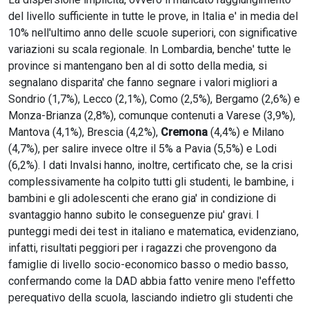
del livello sufficiente in tutte le prove, in Italia e' in media del
10% nell'ultimo anno delle scuole superiori, con significative
variazioni su scala regionale. In Lombardia, benche' tutte le
province si mantengano ben al di sotto della media, si
segnalano disparita' che fanno segnare i valori migliori a
Sondrio (1,7%), Lecco (2,1%), Como (2,5%), Bergamo (2,6%) e
Monza-Brianza (2,8%), comunque contenuti a Varese (3,9%),
Mantova (4,1%), Brescia (4,2%),
Cremona
(4,4%) e Milano
(4,7%), per salire invece oltre il 5% a Pavia (5,5%) e Lodi
(6,2%). I dati Invalsi hanno, inoltre, certificato che, se la crisi
complessivamente ha colpito tutti gli studenti, le bambine, i
bambini e gli adolescenti che erano gia' in condizione di
svantaggio hanno subito le conseguenze piu' gravi. I
punteggi medi dei test in italiano e matematica, evidenziano,
infatti, risultati peggiori per i ragazzi che provengono da
famiglie di livello socio-economico basso o medio basso,
confermando come la DAD abbia fatto venire meno l'effetto
perequativo della scuola, lasciando indietro gli studenti che