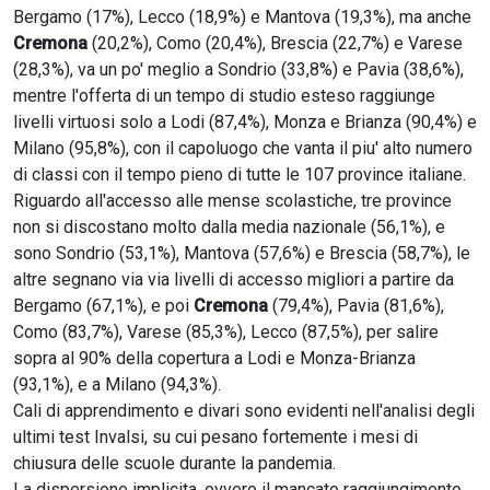
Bergamo (17%), Lecco (18,9%) e Mantova (19,3%), ma anche
Cremona
(20,2%), Como (20,4%), Brescia (22,7%) e Varese
(28,3%), va un po' meglio a Sondrio (33,8%) e Pavia (38,6%),
mentre l'offerta di un tempo di studio esteso raggiunge
livelli virtuosi solo a Lodi (87,4%), Monza e Brianza (90,4%) e
Milano (95,8%), con il capoluogo che vanta il piu' alto numero
di classi con il tempo pieno di tutte le 107 province italiane.
Riguardo all'accesso alle mense scolastiche, tre province
non si discostano molto dalla media nazionale (56,1%), e
sono Sondrio (53,1%), Mantova (57,6%) e Brescia (58,7%), le
altre segnano via via livelli di accesso migliori a partire da
Bergamo (67,1%), e poi
Cremona
(79,4%), Pavia (81,6%),
Como (83,7%), Varese (85,3%), Lecco (87,5%), per salire
sopra al 90% della copertura a Lodi e Monza-Brianza
(93,1%), e a Milano (94,3%).
Cali di apprendimento e divari sono evidenti nell'analisi degli
ultimi test Invalsi, su cui pesano fortemente i mesi di
chiusura delle scuole durante la pandemia.
La dispersione implicita, ovvero il mancato raggiungimento