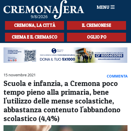
MENU
9/8/2026
HOME
CREMONA, LA CITTÀ
IL CREMONESE
CRONACA
CREMA E IL CREMASCO
OGLIO PO
SPORT
LA MUSICA
CULTURA
15 novembre 2021
COMMENTA
Scuola e infanzia, a Cremona poco
LA STORIA
tempo pieno alla primaria, bene
SPETTACOLI
l'utilizzo delle mense scolastiche,
abbastanza contenuto l'abbandono
L'EDITORIALE
scolastico (4,4%)
SEZIONI